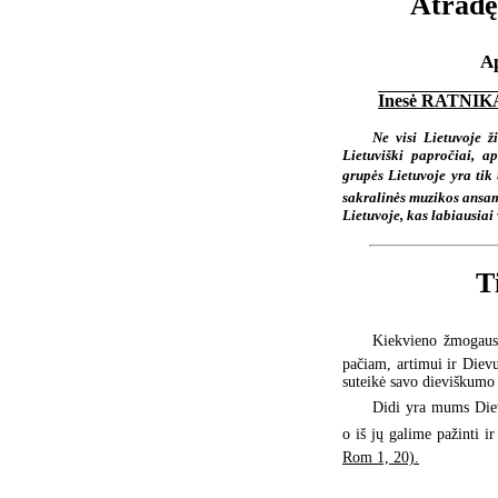
Atradę 
Ap
Inesė RATNIK
Ne visi Lietuvoje ž
Lietuviški papročiai, a
grupės Lietuvoje yra tik t
sakralinės muzikos ansamb
Lietuvoje, kas labiausiai
T
Kiekvieno žmogaus v
pačiam, artimui ir Dievu
suteikė savo dieviškumo
Didi yra mums Dievo
o iš jų galime pažinti i
Rom 1, 20).