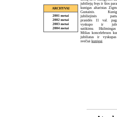
jubiliejų švęs ir šios par
kunigas altaristas Zigm
ARCHYVAI
Gustainis. Kunigy
2001 metai
jubiliejinės pama
2002 metai
prasidės 11 val. pag
2003 metai
vyskupo ir jubil
2004 metai
sutikimu. Iškilminga
Mišias koncelebruos ku
jubiliatas ir vyskupa
svečiai
kunigai
.