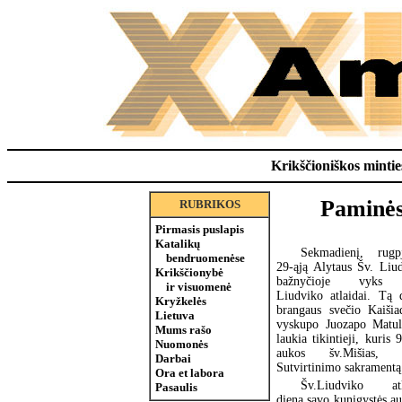
Krikščioniškos minties
Paminės 
RUBRIKOS
Pirmasis puslapis
Katalikų
Sekmadienį, rugp
bendruomenėse
29-ąją Alytaus Šv. Liu
Krikščionybė
bažnyčioje vyks
ir visuomenė
Liudviko atlaidai. Tą 
Kryžkelės
brangaus svečio Kaišia
Lietuva
vyskupo Juozapo Matul
Mums rašo
laukia tikintieji, kuris 
Nuomonės
aukos šv.Mišias, t
Darbai
Sutvirtinimo sakramentą
Ora et labora
Šv.Liudviko atl
Pasaulis
dieną savo kunigystės au