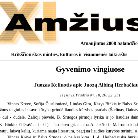
Atnaujintas 2008 balandžio
Krikščioniškos minties, kultūros ir visuomenės laikraštis
Gyvenimo vingiuose
Juozas Keliuotis apie Juozą Albiną Herbačia
(Tęsinys. Pradžia Nr.
18
,
20
,
22
,
25
)
Vincas Krėvė, Sofija Čiurlionienė, Liudas Gira, Kazys Binkis ir Balys Sr
šiuos teiginius ir savo kūrybą grindė liaudies kūrybos pradais (Šarūnas, Dainav
- dul - dūdelė, Žalioji pievelė, B. Sruogos pirmoji lyrika ir jo liaudies dai
K. Binkio Eilėraščiai ir kt.). Tuo buvo griaunama A. Jakšto ir Maironio klas
naujų laisvų kelių, kuriama nauja literatūra, pagrįsta liaudies kūrybos turiniu, o
Vincas Krėvė ir Balys Sruoga, o ne kas kitas, J. A. Herbačiauską burž