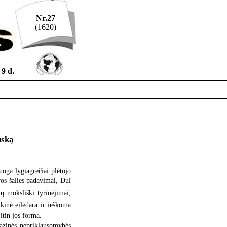
Nr.27
(1620)
 9 d.
uską
uoga lygiagrečiai plėtojo
os šalies padavimai, Dul
nų moksliški tyrinėjimai,
ikinė eilėdara ir ieškoma
 itin jos forma.
uazinės nepriklausomybės