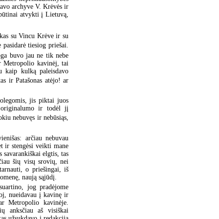
 savo archyve V. Krėvės ir
ūtinai atvykti į Lietuvą,
skas su Vincu Krėve ir su
asidarė tiesiog priešai.
oga buvo jau ne tik nebe
r Metropolio kavinėj, tai
u kaip kulką paleisdavo
as ir Patašonas atėjo! ar
legomis, jis piktai juos
originalumo ir todėl jį
tokiu nebuvęs ir nebūsiąs,
ienišas: arčiau nebuvau
t ir stengėsi veikti mane
 savarankiškai elgtis, tas
čiau šių visų srovių, nei
arnauti, o priešingai, iš
uomenę, naują sąjūdį.
suartino, jog pradėjome
oj, nueidavau į kavinę ir
ar Metropolio kavinėje.
ių anksčiau aš visiškai
kas užsukdavo į redakciją