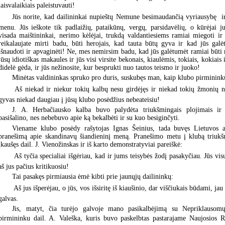
laisvalaikiais paleistuvauti!
Jūs norite, kad dailininkai nupieštų Nemune besimaudančią vyriausybę  ir 
menu. Jūs ieškote tik padlaižių, pataikūnų, vergų, parsidavėlių, o kūrėjai ju
visada maištininkai, nerimo kėlėjai, trukdą valdantiesiems ramiai miegoti ir 
reikalaujate mirti badu, būti herojais, kad tauta būtų gyva ir kad jūs galė
išnaudoti ir apvaginėti! Ne, mes nemirsim badu, kad jūs galėtumėt ramiai būti 
jūsų idiotiškas makaules ir jūs visi virsite bekonais, kiaulėmis, tokiais, kokiais 
didelė gėda, ir jūs nežinosite, kur besprukti nuo tautos teismo ir juoko!
Minėtas valdininkas spruko pro duris, suskubęs man, kaip klubo pirmininku
 Aš niekad ir niekur tokių kalbų nesu girdėjęs ir niekad tokių žmonių 
gyvas niekad daugiau į jūsų klubo posėdžius nebeateisiu!
J. A. Herbačiausko kalba buvo palydėta triukšmingais plojimais ir 
pasišalino, nes nebebuvo apie ką bekalbėti ir su kuo besiginčyti.
Viename klubo posėdy rašytojas Ignas Šeinius, tada buvęs Lietuvos at
pranešimą apie skandinavų šiandieninį meną. Pranešimo metu į klubą triukšm
įkaušęs dail. J. Vienožinskas ir iš karto demonstratyviai pareiškė:
 Aš tyčia specialiai išgėriau, kad ir jums teisybės žodį pasakyčiau. Jūs visu
aš jus pačius kritikuosiu!
Tai pasakęs pirmiausia ėmė kibti prie jaunųjų dailininkų:
 Aš jus išperėjau, o jūs, vos išsiritę iš kiaušinio, dar viščiukais būdami, jau 
galvas.
Jis, matyt, čia turėjo galvoje mano pasikalbėjimą su Nepriklausomų
pirmininku dail. A. Valeška, kuris buvo paskelbtas pastarajame Naujosios 