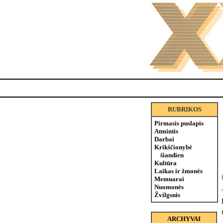
RUBRIKOS
Pirmasis puslapis
Atmintis
Darbai
Krikščionybė
šiandien
Kultūra
Laikas ir žmonės
Memuarai
Nuomonės
Žvilgsnis
ARCHYVAI