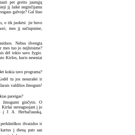
auti per greito jaunųjų
ieji jį laikė neginčijamu
žmogaus galvoje? Gal šiuo
s, o tik juokėsi: jie buvo
nori, mes jį sučiupsime,
asiduos. Nebus išvengta
r mes tuo jo neįžeisime?
ėsis dėl tokio savo žygio.
sto Kiršos, kuris neseniai
 Bet kokia tavo programa?
odėl tu jos nesurašei ir
au darais valdžios žmogum!
okias pareigas?
tu žmogumi ginčytis. O
. Kiršai nereaguojant į jo
o į J. A. Herbačiauską,
 perkūniškos išvaizdos ir
kartus į dieną pats sau