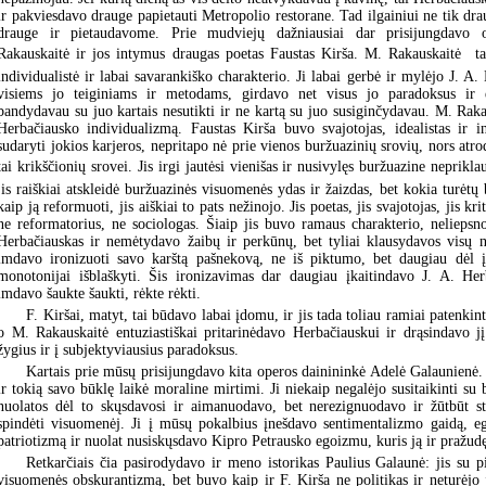
ir pakviesdavo drauge papietauti Metropolio restorane. Tad ilgainiui ne tik d
drauge ir pietaudavome. Prie mudviejų dažniausiai dar prisijungdavo o
Rakauskaitė ir jos intymus draugas poetas Faustas Kirša. M. Rakauskaitė  tal
individualistė ir labai savarankiško charakterio. Ji labai gerbė ir mylėjo J. A.
visiems jo teiginiams ir metodams, girdavo net visus jo paradoksus ir e
bandydavau su juo kartais nesutikti ir ne kartą su juo susiginčydavau. M. Raka
Herbačiausko individualizmą. Faustas Kirša buvo svajotojas, idealistas ir ind
sudaryti jokios karjeros, nepritapo nė prie vienos buržuazinių srovių, nors atro
tai krikščionių srovei. Jis irgi jautėsi vienišas ir nusivylęs buržuazine neprikl
jis raiškiai atskleidė buržuazinės visuomenės ydas ir žaizdas, bet kokia turėtų 
kaip ją reformuoti, jis aiškiai to pats nežinojo. Jis poetas, jis svajotojas, jis krit
ne reformatorius, ne sociologas. Šiaip jis buvo ramaus charakterio, nelieps
Herbačiauskas ir nemėtydavo žaibų ir perkūnų, bet tyliai klausydavos visų n
imdavo ironizuoti savo karštą pašnekovą, ne iš piktumo, bet daugiau dėl
monotonijai išblaškyti. Šis ironizavimas dar daugiau įkaitindavo J. A. Herb
imdavo šaukte šaukti, rėkte rėkti.
F. Kiršai, matyt, tai būdavo labai įdomu, ir jis tada toliau ramiai patenki
o M. Rakauskaitė entuziastiškai pritarinėdavo Herbačiauskui ir drąsindavo jį 
žygius ir į subjektyviausius paradoksus.
Kartais prie mūsų prisijungdavo kita operos dainininkė Adelė Galaunienė. Š
ir tokią savo būklę laikė moraline mirtimi. Ji niekaip negalėjo susitaikinti su 
nuolatos dėl to skųsdavosi ir aimanuodavo, bet nerezignuodavo ir žūtbūt st
spindėti visuomenėj. Ji į mūsų pokalbius įnešdavo sentimentalizmo gaidą, e
patriotizmą ir nuolat nusiskųsdavo Kipro Petrausko egoizmu, kuris ją ir pražudę
Retkarčiais čia pasirodydavo ir meno istorikas Paulius Galaunė: jis su p
visuomenės obskurantizmą, bet buvo kaip ir F. Kirša ne politikas ir neturėjo j