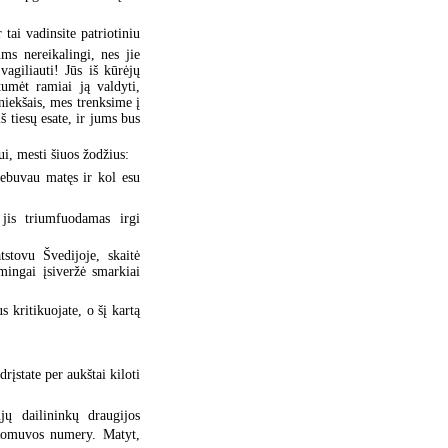
tai vadinsite patriotiniu
ms nereikalingi, nes jie
vagiliauti! Jūs iš kūrėjų
tumėt ramiai ją valdyti,
niekšais, mes trenksime į
iš tiesų esate, ir jums bus
i, mesti šiuos žodžius:
nebuvau matęs ir kol esu
jis triumfuodamas irgi
stovu Švedijoje, skaitė
ingai įsiveržė smarkiai
s kritikuojate, o šį kartą
drįstate per aukštai kiloti
jų dailininkų draugijos
Romuvos numery. Matyt,