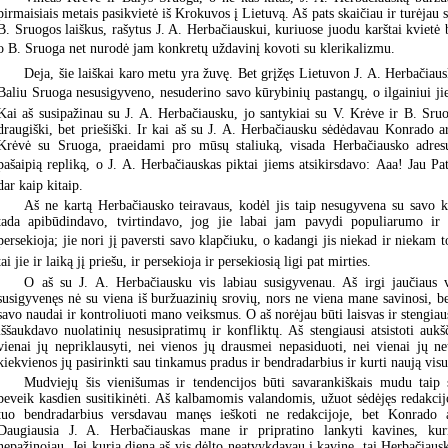
pirmaisiais metais pasikvietė iš Krokuvos į Lietuvą. Aš pats skaičiau ir turėjau
B. Sruogos laiškus, rašytus J. A. Herbačiauskui, kuriuose juodu karštai kvietė b
o B. Sruoga net nurodė jam konkretų uždavinį kovoti su klerikalizmu.
Deja, šie laiškai karo metu yra žuvę. Bet grįžęs Lietuvon J. A. Herbačiau
Baliu Sruoga nesusigyveno, nesuderino savo kūrybinių pastangų, o ilgainiui jie p
Kai aš susipažinau su J. A. Herbačiausku, jo santykiai su V. Krėve ir B. Sru
draugiški, bet priešiški. Ir kai aš su J. A. Herbačiausku sėdėdavau Konrado a
Krėvė su Sruoga, praeidami pro mūsų staliuką, visada Herbačiausko adres
pašaipią repliką, o J. A. Herbačiauskas piktai jiems atsikirsdavo: Aaa! Jau Pat
dar kaip kitaip.
Aš ne kartą Herbačiausko teiravaus, kodėl jis taip nesugyvena su savo ko
tada apibūdindavo, tvirtindavo, jog jie labai jam pavydi populiarumo ir 
persekioja; jie nori jį paversti savo klapčiuku, o kadangi jis niekad ir niekam 
tai jie ir laiką jį priešu, ir persekioja ir persekiosią ligi pat mirties.
O aš su J. A. Herbačiausku vis labiau susigyvenau. Aš irgi jaučiaus v
susigyvenęs nė su viena iš buržuazinių srovių, nors ne viena mane savinosi, be
savo naudai ir kontroliuoti mano veiksmus. O aš norėjau būti laisvas ir stengiaus
iššaukdavo nuolatinių nesusipratimų ir konfliktų. Aš stengiausi atsistoti aukš
vienai jų nepriklausyti, nei vienos jų drausmei nepasiduoti, nei vienai jų net
kiekvienos jų pasirinkti sau tinkamus pradus ir bendradarbius ir kurti naują vis
Mudviejų šis vienišumas ir tendencijos būti savarankiškais mudu taip 
beveik kasdien susitikinėti. Aš kalbamomis valandomis, užuot sėdėjęs redakcij
tuo bendradarbius versdavau manęs ieškoti ne redakcijoje, bet Konrado 
Daugiausia J. A. Herbačiauskas mane ir pripratino lankyti kavines, kur
nepažinojau. Jei kurią dieną aš vis dėlto neatvykdavau į kavinę, tai Herbačiaus