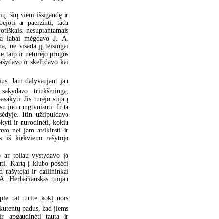
ių: šių vieni išsigandę ir
bejoti ar paerzinti, tada
votiškais, nesuprantamais
ada labai mėgdavo J. A.
a, ne visada jį teisingai
ie taip ir neturėjo progos
rašydavo ir skelbdavo kai
ius. Jam dalyvaujant jau
sakydavo triukšmingą,
sakyti. Jis turėjo stiprų
u juo rungtyniauti. Ir ta
ėdyje. Itin užsipuldavo
kyti ir nurodinėti, kokiu
vo nei jam atsikirsti ir
s iš kiekvieno rašytojo
o ar toliau vystydavo jo
uti. Kartą į klubo posėdį
 rašytojai ir dailininkai
 A. Herbačiauskas tuojau
apie tai turite kokį nors
 kutentų padus, kad jiems
ir apgaudinėti tautą ir