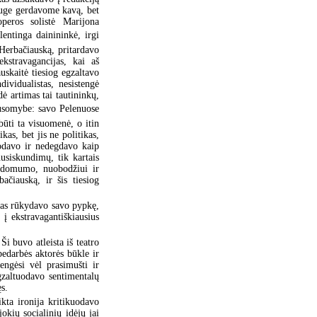
rauge gerdavome kavą, bet
peros solistė Marijona
entinga dainininkė, irgi
 Herbačiauską, pritardavo
kstravagancijas, kai aš
uskaitė tiesiog egzaltavo
ividualistas, nesistengė
dė artimas tai tautininkų,
ausomybe: savo Pelenuose
būti ta visuomenė, o itin
ikas, bet jis ne politikas,
nodavo ir nedegdavo kaip
usiskundimų, tik kartais
 įdomumo, nuobodžiui ir
ačiauską, ir šis tiesiog
ntas rūkydavo savo pypkę,
į ekstravagantiškiausius
i buvo atleista iš teatro
bedarbės aktorės būkle ir
engėsi vėl prasimušti ir
gzaltuodavo sentimentalų
s.
ikta ironija kritikuodavo
okių socialinių idėjų jai