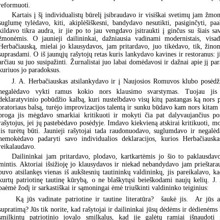
reformuoti.
Kartais į šį individualistų būrelį įsibraudavo ir visiškai svetimų jam žmon
suglumę tylėdavo, kiti, akiplėšiškesni, bandydavo nesutikti, pasiginčyti, paa
kildavo tikra audra, ir jie po to jau vengdavo įsitraukti į ginčus su šiais sa
žmonėmis. O jaunieji dailininkai, dažniausia vadinami modernistais, vis
Herbačiauską, mielai jo klausydavos, jam pritardavo, juo tikėdavo, tik, žinom
suprasdami. O iš jaunųjų rašytojų retas kuris lankydavo kavines ir restoranus: j
arčiau su juo susipažinti. Žurnalistai juo labai domėdavosi ir dažnai apie jį pa
kuriuos jo paradoksus.
J. A. Herbačiauskas atsilankydavo ir į Naujosios Romuvos klubo posėdž
negalėdavo vykti ramus kokio nors klausimo svarstymas. Tuojau jis 
deklaratyvinio pobūdžio kalbą, kuri nustelbdavo visų kitų pastangas ką nors pa
oratoriaus balsą, turėjo improvizacijos talentą ir sunku būdavo kam nors kitam s
proga jis mėgdavo smarkiai kritikuoti ir mokyti čia pat dalyvaujančius pos
rašytojus, jei jų pastebėdavo posėdyje. Imdavo kiekvieną atskirai kritikuoti, mo
jis turėtų būti. Jaunieji rašytojai tada raudonuodavo, suglumdavo ir negalėda
nemokėdavo padaryti savo individualios deklaracijos, kurios Herbačiauska
reikalaudavo.
Dailininkai jam pritardavo, plodavo, kartkartėmis jo šio to paklausdav
mintis. Aktoriai išsižioję jo klausydavos ir niekad nebandydavo jam prieštara
buvo atsilankęs vienas iš aukštesnių tautininkų valdininkų, jis pareikalavo, kad
kurtų patriotinę tautinę kūrybą, o ne blaškytųsi beieškodami naujų kelių. J.
paėmė žodį ir sarkastiškai ir sąmoningai ėmė triuškinti valdininko teiginius:
 Ką jūs vadinate patriotine ir tautine literatūra?  šaukė jis.  Ar jūs 
supratimą? Jūs tik norite, kad rašytojai ir dailininkai jūsų dėdėms ir dėdienėms
smilkintų patriotinio jovalo smilkalus, kad jie galėtų ramiai išnaudoti 