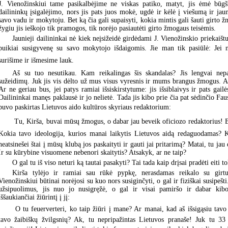
J. Vienožinskiui tame pasikalbėjime ne viskas patiko, matyt, jis ėmė būgšt
dailininkų įsigalėjimo, nors jis pats juos mokė, ugdė ir kėlė į viešumą ir jaun
savo vadu ir mokytoju. Bet ką čia gali supaisyti, kokia mintis gali šauti girto 
žygiu jis ieškojo tik pramogos, tik norėjo pasiautėti girto žmogaus teisėmis.
Jaunieji dailininkai nė kiek neįsižeidė girdėdami J. Vienožinskio priekaištu
puikiai susigyvenę su savo mokytojo išdaigomis. Jie man tik pasiūlė: Jei 
surišime ir išmesime lauk.
Aš su tuo nesutikau. Kam reikalingas šis skandalas? Jis lengvai nep
sužeidimų. Juk jis vis dėlto už mus visus vyresnis ir mums brangus žmogus. A
Ar ne geriau bus, jei patys ramiai išsiskirstytume: jis išsiblaivys ir pats gail
Dailininkai manęs paklausė ir jo nelietė. Tada jis kibo prie čia pat sėdinčio Fau
buvo paskirtas Lietuvos aido kultūros skyriaus redaktorium:
 Tu, Kirša, buvai mūsų žmogus, o dabar jau beveik oficiozo redaktorius!
Kokia tavo ideologija, kurios manai laikytis Lietuvos aidą redaguodamas? K
neatsinešei štai į mūsų klubą jos paskaityti ir gauti jai pritarimą? Matai, tu j
Ir su kūrybine visuomene nebenori skaitytis? Atsakyk, ar ne taip?
O gal tu iš viso neturi ką tautai pasakyti? Tai tada kaip drįsai pradėti eiti t
Kirša tylėjo ir ramiai sau rūkė pypkę, nerasdamas reikalo su gir
Vienožinskiui būtinai norėjosi su kuo nors susiginčyti, o gal ir fiziškai susipešti
užsipuolimus, jis nuo jo nusigręžė, o gal ir visai pamiršo ir dabar kib
iššaukiančiai žiūrintį į jį:
 O tu feuerverteri, ko taip žiūri į mane? Ar manai, kad aš išsigąsiu tavo
tavo žaibiškų žvilgsnių? Ak, tu nepripažintas Lietuvos pranaše! Juk tu 33 