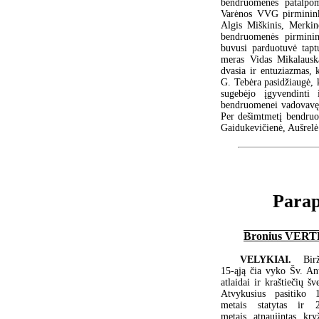
bendruomenės patalpom
Varėnos VVG pirmininka
Algis Miškinis, Merkin
bendruomenės pirminin
buvusi parduotuvė tapt
meras Vidas Mikalausk
dvasia ir entuziazmas, 
G. Tebėra pasidžiaugė, 
sugebėjo įgyvendinti
bendruomenei vadovavęs 
Per dešimtmetį bendruo
Gaidukevičienė, Aušrelė
Parap
Bronius VER
VELYKIAI.
Bir
15-ąją čia vyko Šv. An
atlaidai ir kraštiečių šv
Atvykusius pasitiko 
metais statytas ir 
metais atnaujintas kryž