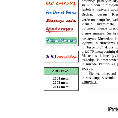
pradžioje pastatytas kry
su liūdinčiu Rūpintojėli
lentelėje įrašytais žodž
Broliai, Jėzaus Kris
vardu maldauju Jus, kad 
vienaip sutartumėte,
būtumėte vienos dvasio
vienos minties. Šis kry
pastatytas Musteikos k
vyrams, nužudytiems 
m. birželio 24 d. Jis li
prieš 70 metų Joninių d
Musteikos kaime įvyk
tragediją, kuomet sovie
ir nužudė keturiolika
sodybų.
ARCHYVAS
Šiemet, minėdami t
ir susikaupę susirinko
2001 metai
kaimynus.
2002 metai
2014 metai
Pri