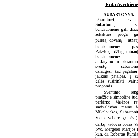
Rūta Averkienė
SUBARTONYS.
Dešimtmetį švenčia
Subartonių ka
bendruomenė gali džiau
sukakties proga ga
puikią dovaną  atnauj
bendruomenės pasta
Pakvietę į džiugią atnau
bendruomenės n
atidarymo ir dešimtm
šventę, subartoniš
džiaugėsi, kad pagaliau 
jaukias patalpas, į ku
galės susirinkti įvairi
progomis.
Šventinio reng
pradžioje simbolinę juos
perkirpo Varėnos ra
savivaldybės meras V
Mikalauskas, Subarton
Vietos veiklos grupės 
darbų vadovas Jonas Va
Švč. Mergelės Marijos 
kun. dr. Robertas Rumša