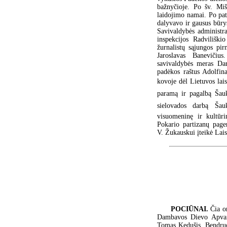
bažnyčioje. Po šv. Miš
laidojimo namai. Po pat
dalyvavo ir gausus būry
Savivaldybės administrac
inspekcijos Radviliški
žurnalistų sąjungos pi
Jaroslavas Banevičiu
savivaldybės meras Dar
padėkos raštus Adolfin
kovoje dėl Lietuvos lai
paramą ir pagalbą Šauk
sielovados darbą Šauk
visuomeninę ir kultūri
Pokario partizanų page
V. Žukauskui įteikė Lai
POCIŪNAI.
Čia o
Dambavos Dievo Apvaiz
Tomas Kedušis. Bendruo