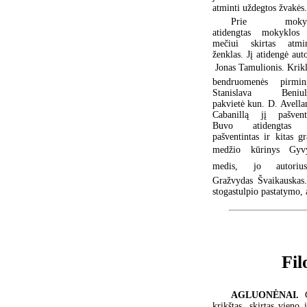
atminti uždegtos žvakės.
Prie mokyk
atidengtas mokyklos
mečiui skirtas atmin
ženklas. Jį atidengė aut
 Jonas Tamulionis. Krik
bendruomenės pirmin
Stanislava Beniuli
pakvietė kun. D. Avella
Cabanillą jį pašventi
Buvo atidengtas 
pašventintas ir kitas gr
medžio kūrinys Gyv
medis, jo autoriu
Gražvydas Švaikauskas.
stogastulpio pastatymo,
Fil
AGLUONĖNAI.
krikštas, skirtas vieno