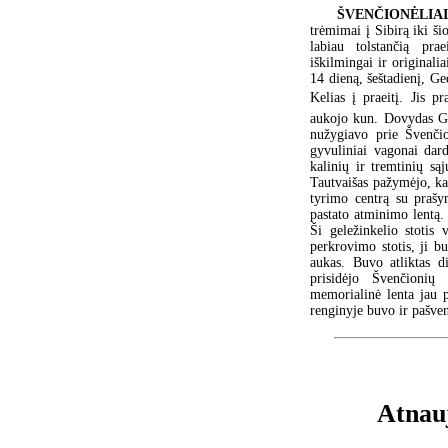
ŠVENČIONĖLIA
trėmimai į Sibirą iki šio
labiau tolstančią prae
iškilmingai ir original
14 dieną, šeštadienį, Ge
Kelias į praeitį. Jis
aukojo kun. Dovydas Gri
nužygiavo prie Švenčio
gyvuliniai vagonai dard
kalinių ir tremtinių są
Tautvaišas pažymėjo, ka
tyrimo centrą su prašym
pastato atminimo lentą.
Ši geležinkelio stotis
perkrovimo stotis, ji b
aukas. Buvo atliktas di
prisidėjo Švenčionių 
memorialinė lenta jau p
renginyje buvo ir pašven
Atnau