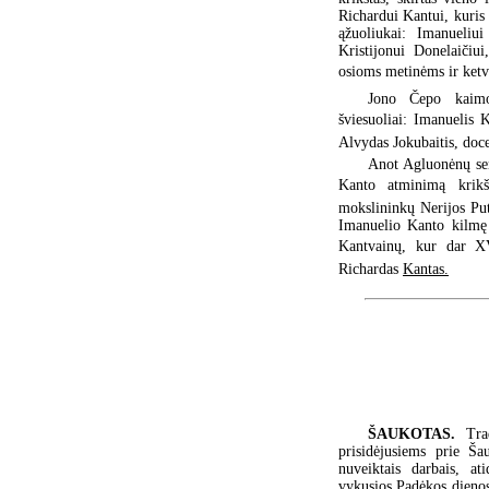
Richardui Kantui, kuris
ąžuoliukai: Imanueliu
Kristijonui Donelaiči
osioms metinėms ir ketvir
Jono Čepo kaimo
šviesuoliai: Imanuelis K
Alvydas Jokubaitis, doce
Anot Agluonėnų sen
Kanto atminimą krikšt
mokslininkų Nerijos Put
Imanuelio Kanto kilmę 
Kantvainų, kur dar XV
Richardas
Kantas.
ŠAUKOTAS.
Tra
prisidėjusiems prie Šau
nuveiktais darbais, at
vykusios Padėkos dienos