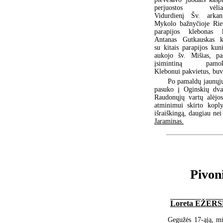
perjuostos vėliav
Vidurdienį Šv. arkan
Mykolo bažnyčioje Rie
parapijos klebonas 
Antanas Gutkauskas k
su kitais parapijos kuni
aukojo šv. Mišias, pa
įsimintiną pamoks
Klebonui pakvietus, buv
Po pamaldų jaunųjų
pasuko į Oginskių dvar
Raudonųjų vartų alėjo
atminimui skirto koply
išraiškingą, daugiau ne
Jaraminas.
Pivoni
Loreta EŽER
Gegužės 17-ąją, mi