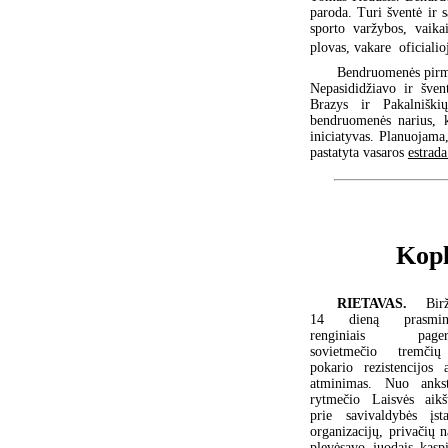
paroda. Turi šventė ir 
sporto varžybos, vaika
plovas, vakare  oficiali
Bendruomenės pirmi
Nepasididžiavo ir šven
Brazys ir Pakalniški
bendruomenės narius, 
iniciatyvas. Planuojama,
pastatyta vasaros
estrada
Kopl
RIETAVAS.
Bir
14 dieną prasming
renginiais pagerb
sovietmečio tremči
pokario rezistencijos 
atminimas. Nuo anks
rytmečio Laisvės aikšt
prie savivaldybės įsta
organizacijų, privačių 
plevėsavo juodais kaspi