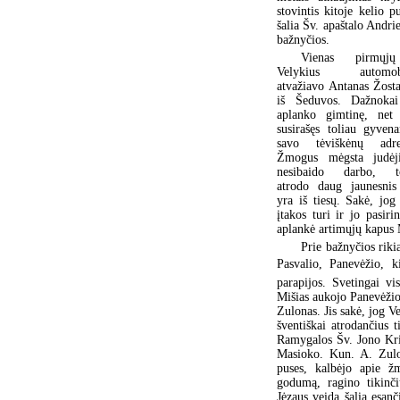
stovintis kitoje kelio p
šalia Šv. apaštalo Andri
bažnyčios.
Vienas pirmųj
Velykius automobi
atvažiavo Antanas Žosta
iš Šeduvos. Dažnokai
aplanko gimtinę, net 
susirašęs toliau gyvena
savo tėviškėnų adre
Žmogus mėgsta judėj
nesibaido darbo, t
atrodo daug jaunesnis
yra iš tiesų. Sakė, jog
įtakos turi ir jo pasir
aplankė artimųjų kapus 
Prie bažnyčios riki
Pasvalio, Panevėžio, 
parapijos. Svetingai vi
Mišias aukojo Panevėžio
Zulonas. Jis sakė, jog V
šventiškai atrodančius 
Ramygalos Šv. Jono Kri
Masioko. Kun. A. Zulon
puses, kalbėjo apie žm
godumą, ragino tikinči
Jėzaus veidą šalia esan