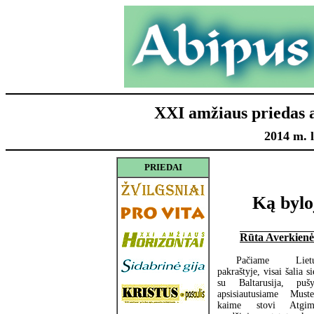
XXI amžiaus priedas
2014 m. l
PRIEDAI
Ką bylo
Rūta Averkienė
Pačiame Lietu
pakraštyje, visai šalia s
su Baltarusija, pušy
apsisiautusiame Muste
kaime stovi Atgim