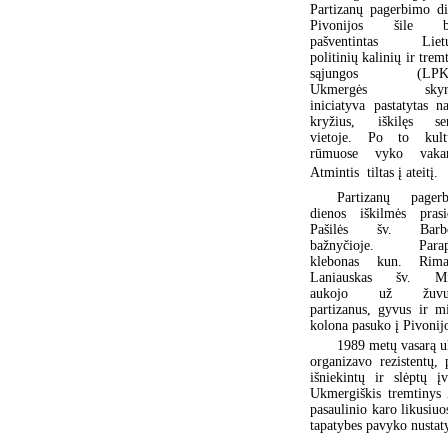
Partizanų pagerbimo di
Pivonijos šile b
pašventintas Lietu
politinių kalinių ir trem
sąjungos (LPK
Ukmergės skyri
iniciatyva pastatytas na
kryžius, iškilęs se
vietoje. Po to kult
rūmuose vyko vakar
Atmintis  tiltas į ateitį.
Partizanų pager
dienos iškilmės prasi
Pašilės šv. Barbo
bažnyčioje. Parapi
klebonas kun. Rima
Laniauskas šv. Miš
aukojo už žuvus
partizanus, gyvus ir mi
kolona pasuko į Pivonijo
1989 metų vasarą ukm
organizavo rezistentų,
išniekintų ir slėptų į
Ukmergiškis tremtinys 
pasaulinio karo likusiuo
tapatybes pavyko nustat