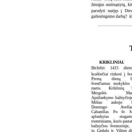
žmogus susimąstytų, ki
parodyti nuėjęs į Die
gailestingumo darbų?  
KRIKLINIAI.
Birželio 1415 dien
kraštiečiai rinkosi į šv
Pirmą dieną b
švenčiamas mokyklos
metis. Kriklinių Š
Mergelės Mari
Apsilankymo bažnyčioje
Mišias aukojo k
Domingo Avellan
Cabanillas. Po šv. M
aplankytas stogastu
tremtiniams, kuris pasta
bažnyčios šventoriuje, 
jo Gedulo ir Vilties di