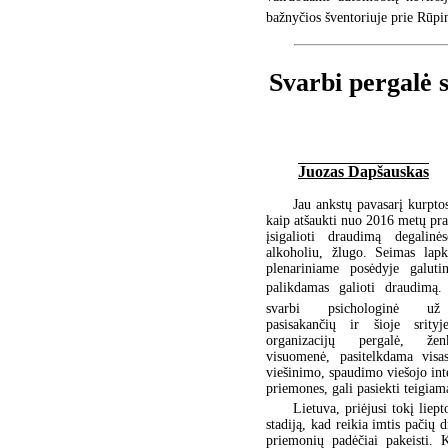
bažnyčios šventoriuje prie Rūpi
Svarbi pergalė s
Juozas Dapšauskas
Jau ankstų pavasarį kurptos
kaip atšaukti nuo 2016 metų prad
įsigalioti draudimą degalinės
alkoholiu, žlugo. Seimas lapk
plenariniame posėdyje galutin
palikdamas galioti draudimą. 
svarbi psichologinė už
pasisakančių ir šioje srityj
organizacijų pergalė, že
visuomenė, pasitelkdama vis
viešinimo, spaudimo viešojo int
priemones, gali pasiekti teigiamą
Lietuva, priėjusi tokį liept
stadiją, kad reikia imtis pačių d
priemonių padėčiai pakeisti. 