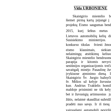
Vida URBONIENĖ
Skaistgirio miestelio 
šiemet pirmą kartą įsijungė į 
projektą Eismo saugumas bend
2015, kurį šeštus metus o
Lietuvos automobilių kelių di
Susisiekimo ministerijos. 
konkurso tikslas  šviesti žm
eismo klausimais, siekia
nelaimingų atsitikimų keliuo
Skaistgirio miestelio bendruom
parapija ir kitomis nevyri
seniūnijos organizacijomis treči
savaitgalį minėjo Pasaulinę ž
įvykiuose atminimo dieną. 
Skaistgirio Šv. Jurgio bažnyč
šv. Mišios už kelyje žuvusiu
kun. Andrius Trakšelis homili
maldoje prisiminti ne tik kely
bet ir žuvusiųjų artimuosius  j
žūtis, nelaimė skaudžiai sužeidž
pradėti nuo savęs. Ir iš tie
vairuodami automobilį nevirši