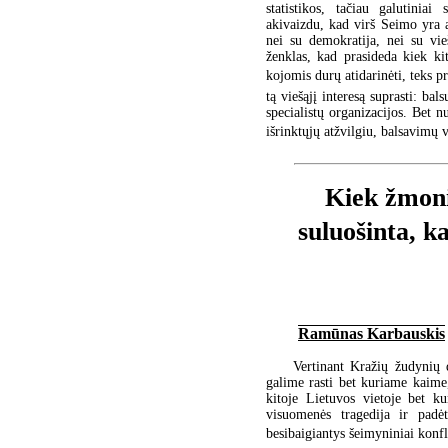
statistikos, tačiau galutini
akivaizdu, kad virš Seimo yra a
nei su demokratija, nei su vi
ženklas, kad prasideda kiek k
kojomis durų atidarinėti, teks 
tą viešąjį interesą suprasti: bal
specialistų organizacijos. Bet n
išrinktųjų atžvilgiu, balsavimų v
Kiek žmoni
suluošinta, k
Ramūnas Karbauskis
Vertinant Kražių žudynių 
galime rasti bet kuriame kaime,
kitoje Lietuvos vietoje bet k
visuomenės tragedija ir padė
besibaigiantys šeimyniniai konfli