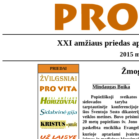
XXI amžiaus priedas a
2015 m
PRIEDAI
Žmog
Mindaugas Buika
Popiežiškoji sveikato
sielovados taryba su
tarptautinėje konferencijo
šios Šventojo Sosto dikasteri
veiklos metines. Buvo prisimi
20 metų popiežiaus šv. Jono 
paskelbta enciklika Evangel
kurioje aptariami įvairū