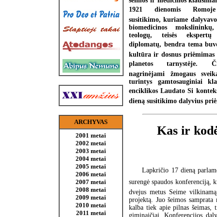
šeimos ir medicinos klausimai
1921 dienomis Romoje
susitikimo, kuriame dalyvav
biomedicinos mokslininkų,
teologų, teisės ekspertų
diplomatų, bendra tema buvo
kultūra ir dosnus priėmimas
planetos tarnystėje.
nagrinėjami žmogaus sveika
turintys gamtosauginiai kla
enciklikos Laudato Si kontek
dieną susitikimo dalyvius pri
ARCHYVAS
Kas ir kodė
2001 metai
2002 metai
2003 metai
2004 metai
2005 metai
Lapkričio 17 dieną parlame
2006 metai
surengė spaudos konferenciją, ku
2007 metai
2008 metai
dvejus metus Seime vilkinamą 
2009 metai
projektą. Juo šeimos samprata n
2010 metai
kalba tiek apie pilnas šeimas, t
2011 metai
giminaičiai. Konferencijos daly