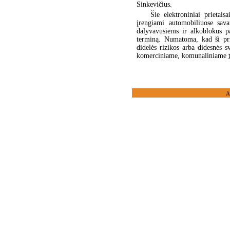
Sinkevičius.
Šie elektroniniai prietais
įrengiami automobiliuose sav
dalyvavusiems ir alkoblokus p
terminą. Numatoma, kad ši pri
didelės rizikos arba didesnės 
komerciniame, komunaliniame
A