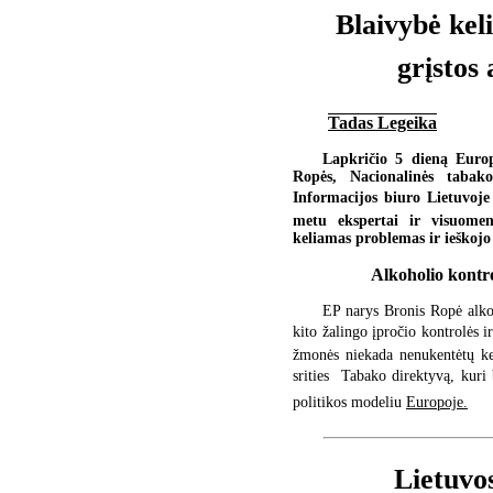
Blaivybė keli
grįstos 
Tadas Legeika
Lapkričio 5 dieną Euro
Ropės, Nacionalinės tabak
Informacijos biuro Lietuvoje 
metu ekspertai ir visuomenė
keliamas problemas ir ieškojo
Alkoholio kontro
EP narys Bronis Ropė alkoh
kito žalingo įpročio kontrolės 
žmonės niekada nenukentėtų kel
srities  Tabako direktyvą, kur
politikos modeliu
Europoje.
Lietuvos