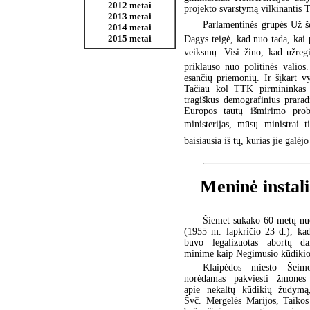
2012 metai
projekto svarstymą vilkinantis T
2013 metai
Parlamentinės grupės Už š
2014 metai
2015 metai
Dagys teigė, kad nuo tada, kai 
veiksmų. Visi žino, kad užregi
priklauso nuo politinės valios
esančių priemonių. Ir šįkart v
Tačiau kol TTK pirmininkas J
tragiškus demografinius prarad
Europos tautų išmirimo probl
ministerijas, mūsų ministrai tik
baisiausia iš tų, kurias jie galėjo 
Meninė instal
Šiemet sukako 60 metų nuo
(1955 m. lapkričio 23 d.), ka
buvo legalizuotas abortų d
minime kaip Negimusio kūdikio
Klaipėdos miesto Šeimo
norėdamas pakviesti žmones 
apie nekaltų kūdikių žudymą
Švč. Mergelės Marijos, Taikos