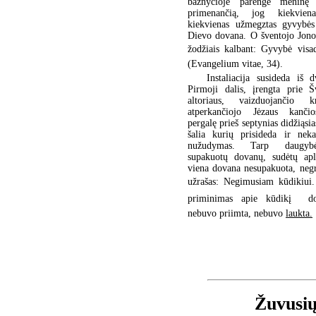
bažnyčioje parengė meninę in
primenančią, jog kiekviena
kiekvienas užmegztas gyvybės
Dievo dovana. O šventojo Jono
žodžiais kalbant: Gyvybė visad
(Evangelium vitae, 34).
Instaliacija susideda iš d
Pirmoji dalis, įrengta prie Š
altoriaus, vaizduojančio k
atperkančiojo Jėzaus kanči
pergalę prieš septynias didžiąsi
šalia kurių prisideda ir neka
nužudymas. Tarp daugybė
supakuotų dovanų, sudėtų apli
viena dovana nesupakuota, negr
užrašas: Negimusiam kūdikiui
priminimas apie kūdikį  d
nebuvo priimta, nebuvo
laukta.
Žuvusių