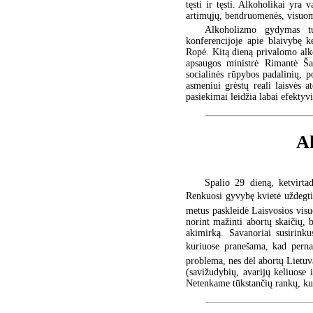
tęsti ir tęsti. Alkoholikai yra
artimųjų, bendruomenės, visuome
Alkoholizmo gydymas tur
konferencijoje apie blaivybę 
Ropė. Kitą dieną privalomo al
apsaugos ministrė Rimantė Šal
socialinės rūpybos padalinių,
asmeniui grėstų reali laisvės 
pasiekimai leidžia labai efekty
Ak
Spalio 29 dieną, ketvirtad
Renkuosi gyvybę kvietė uždegt
metus paskleidė Laisvosios visuo
norint mažinti abortų skaičių, 
akimirką. Savanoriai susirinkus
kuriuose pranešama, kad perna
problema, nes dėl abortų Lietuva
(savižudybių, avarijų keliuose
Netenkame tūkstančių rankų, ku