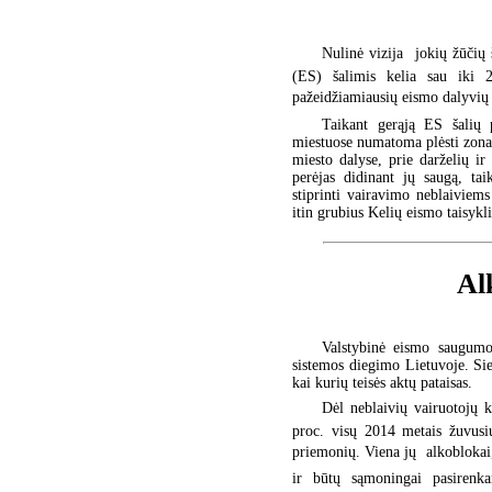
Nulinė vizija  jokių žūči
(ES) šalimis kelia sau iki 
pažeidžiamiausių eismo dalyvių  
Taikant gerąją ES šalių 
miestuose numatoma plėsti zonas,
miesto dalyse, prie darželių i
perėjas didinant jų saugą, ta
stiprinti vairavimo neblaiviem
itin grubius Kelių eismo taisy
Al
Valstybinė eismo saugumo 
sistemos diegimo Lietuvoje. Sie
kai kurių teisės aktų pataisas.
Dėl neblaivių vairuotojų 
proc. visų 2014 metais žuvusių
priemonių. Viena jų  alkoblokai
ir būtų sąmoningai pasirenka