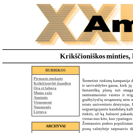
Krikščioniškos
minties, 
RUBRIKOS
Pirmasis puslapis
Šiemetinė rinkimų kampanija da
Krikščionybė šiandien
ir savivaldybes gausa, kiek j
Ora et labora
fantastiškų planų turi smag
Mums rašo
raminamuosius vaistus ir tei
Atmintis
gražbylysčių nesąmonių nėra ma
Visuomenė
teisės universiteto dėstytojas, 
Nuomonės
neįpareigojantis kandidatų kal
Lietuva
rinktis, už ką balsuoti pakank
vienas nuo kito, kuo ypatingos 
Žemiausios prabos populizmas l
ARCHYVAI
postą valstybėje tarpusavio d