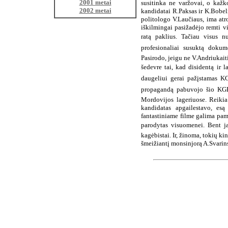
2001 metai
susitinka ne varžovai, o kažko
2002 metai
kandidatai R.Paksas ir K.Bobeli
politologo V.Laučiaus, ima atr
iškilmingai pasižadėjo remti vi
ratą paklius. Tačiau visus nu
profesionaliai susuktą doku
Pasirodo, jeigu ne V.Andriukait
šedevre tai, kad disidentą ir
daugeliui gerai pažįstamas KG
propagandą pabuvojo šio KGB
Mordovijos lageriuose. Reikia
kandidatas apgailestavo, es
fantastiniame filme galima pamat
parodytas visuomenei. Bent jau
kagėbistai. Ir, žinoma, tokių ki
šmeižiantį monsinjorą A.Svarin