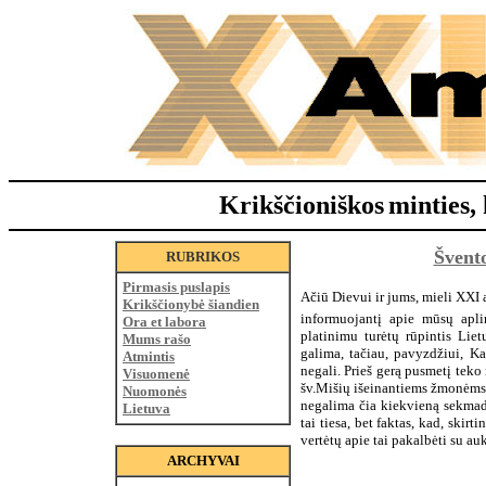
Krikščioniškos
minties, 
Švento
RUBRIKOS
Pirmasis puslapis
Ačiū Dievui ir jums, mieli XXI 
Krikščionybė šiandien
informuojantį apie mūsų aplin
Ora et labora
platinimu turėtų rūpintis Liet
Mums rašo
galima, tačiau, pavyzdžiui, K
Atmintis
negali. Prieš gerą pusmetį teko
Visuomenė
šv.Mišių išeinantiems žmonėms b
Nuomonės
negalima čia kiekvieną sekmadie
Lietuva
tai tiesa, bet faktas, kad, skir
vertėtų apie tai pakalbėti su a
ARCHYVAI