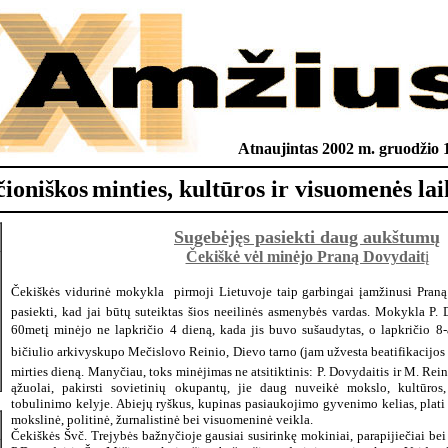
Atnaujintas 2002 m. gruodžio 1
čioniškos
minties, kultūros ir visuomenės lai
Sugebėjęs pasiekti daug aukštumų
Čekiškė vėl minėjo Praną Dovydait
į
Čekiškės vidurinė mokykla  pirmoji Lietuvoje taip garbingai įamžinusi Praną
pasiekti, kad jai būtų suteiktas šios neeilinės asmenybės vardas. Mokykla P. 
60metį minėjo ne lapkričio 4 dieną, kada jis buvo sušaudytas, o lapkričio 8-
bičiulio arkivyskupo Mečislovo Reinio, Dievo tarno (jam užvesta beatifikacijos  
mirties dieną. Manyčiau, toks minėjimas ne atsitiktinis: P. Dovydaitis ir M. Re
ąžuolai, pakirsti sovietinių okupantų, jie daug nuveikė mokslo, kultūros,
tobulinimo kelyje. Abiejų ryškus, kupinas pasiaukojimo gyvenimo kelias, plati
mokslinė, politinė, žurnalistinė bei visuomeninė veikla.
Čekiškės Švč. Trejybės bažnyčioje gausiai susirinkę mokiniai, parapijiečiai bei