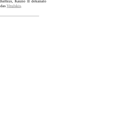
 Bartkus, Kauno II dekanato
ldas
Vitulskis
.