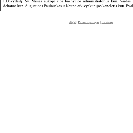
P.Dovydaitį. Šv. Mišias aukojo šios bažnyčios administratorius kun. Vaidas
dekanas kun. Augustinas Paulauskas ir Kauno arkivyskupijos kancleris kun. Eva
Atgal
|
Pirmasis puslapis
|
Redakcija