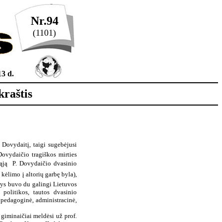
Nr.94
(1101)
3 d.
kraštis
 Dovydaitį, taigi sugebėjusi
Dovydaičio tragiškos mirties
ąją  P. Dovydaičio dvasinio
kėlimo į altorių garbę byla),
inys buvo du galingi Lietuvos
 politikos, tautos dvasinio
 pedagoginė, administracinė,
 giminaičiai meldėsi už prof.