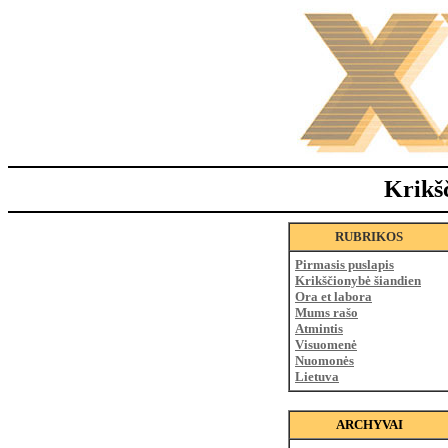
Krikš
RUBRIKOS
Pirmasis puslapis
Krikščionybė šiandien
Ora et labora
Mums rašo
Atmintis
Visuomenė
Nuomonės
Lietuva
ARCHYVAI