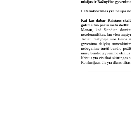
misijos ir Bažnyčios gyvenim
I. Reliatyvizmas yra naujas n
Kai kas dabar Kristaus skelb
galima tuo pačiu metu skelbti 
Manau, kad šiandien dominuoj
netolerantiškas. Jau vien mąsty
Tačiau realybėje šios tiesos 
gyvenimo dalykų sumenkinima
nebegalime turėti bendro požiū
mūsų bendro gyvenimo etinius 
Kristus yra visiškai skirtingas 
Konfucijaus. Jis yra tikras tilt