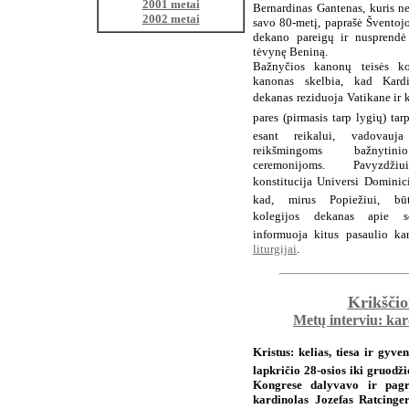
2001 metai
Bernardinas Gantenas, kuris n
2002 metai
savo 80-metį, paprašė Šventojo
dekano pareigų ir nusprendė 
tėvynę Beniną.
Bažnyčios kanonų teisės ko
kanonas skelbia, kad Kardi
dekanas reziduoja Vatikane ir k
pares (pirmasis tarp lygių) ta
esant reikalui, vadovauj
reikšmingoms bažnytin
ceremonijoms. Pavyzdžiu
konstitucija Universi Dominic
kad, mirus Popiežiui, bū
kolegijos dekanas apie so
informuoja kitus pasaulio ka
liturgijai
.
Krikščio
Metų interviu: kar
Kristus: kelias, tiesa ir gyv
lapkričio 28-osios iki gruodži
Kongrese dalyvavo ir pagri
kardinolas Jozefas Ratcingeri