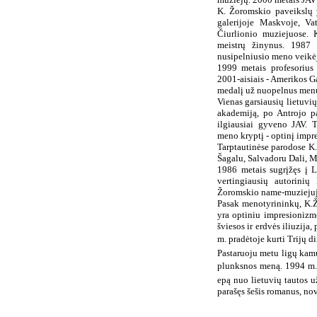
K. Žoromskio paveikslų 
galerijoje Maskvoje, Va
Čiurlionio muziejuose. 
meistrų žinynus. 1987 
nusipelniusio meno veikė
1999 metais profesorius
2001-aisiais - Amerikos 
medalį už nuopelnus men
Vienas garsiausių lietuvių
akademiją, po Antrojo pa
ilgiausiai gyveno JAV. T
meno kryptį - optinį impr
Tarptautinėse parodose K
Šagalu, Salvadoru Dali, Ma
1986 metais sugrįžęs į 
vertingiausių autorinių
Žoromskio name-muziejuj
Pasak menotyrininkų, K.Žo
yra optiniu impresionizm
šviesos ir erdvės iliuzija
m. pradėtoje kurti Trijų di
Pastaruoju metu ligų kam
plunksnos meną. 1994 m. 
epą nuo lietuvių tautos 
parašęs šešis romanus, nov