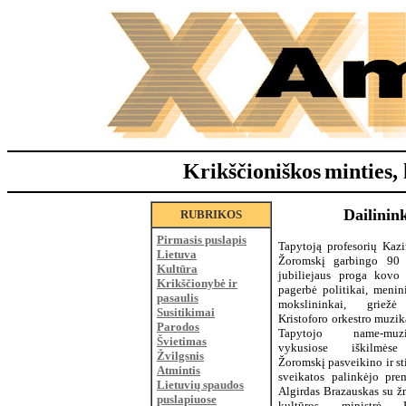
Krikščioniškos
minties, 
Dailinin
RUBRIKOS
Pirmasis puslapis
Tapytoją profesorių Kazi
Lietuva
Žoromskį garbingo 90
Kultūra
jubiliejaus proga kovo 
Krikščionybė ir
pagerbė politikai, menin
pasaulis
mokslininkai, griež
Susitikimai
Kristoforo orkestro muzik
Parodos
Tapytojo name-muzie
Švietimas
vykusiose iškilmės
Žvilgsnis
Žoromskį pasveikino ir st
Atmintis
sveikatos palinkėjo prem
Lietuvių spaudos
Algirdas Brazauskas su ž
puslapiuose
kultūros ministrė 