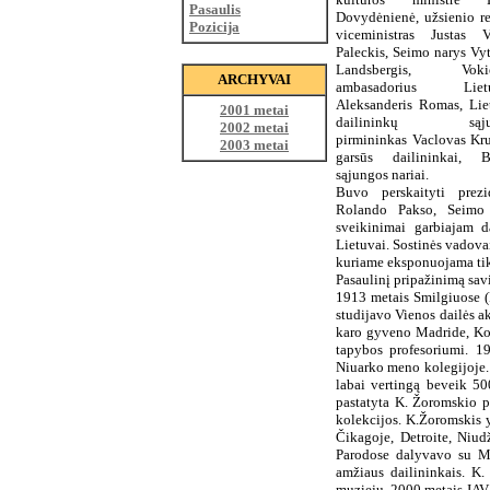
Pasaulis
Dovydėnienė, užsienio re
Pozicija
viceministras Justas V
Paleckis, Seimo narys Vy
Landsbergis, Vokiet
ARCHYVAI
ambasadorius Lietu
Aleksanderis Romas, Lie
2001 metai
dailininkų sąju
2002 metai
pirmininkas Vaclovas Kru
2003 metai
garsūs dailininkai, B
sąjungos nariai.
Buvo perskaityti prezi
Rolando Pakso, Seimo 
sveikinimai garbiajam d
Lietuvai. Sostinės vadovai
kuriame eksponuojama tik 
Pasaulinį pripažinimą sav
1913 metais Smilgiuose (P
studijavo Vienos dailės a
karo gyveno Madride, Kol
tapybos profesoriumi. 1
Niuarko meno kolegijoje.
labai vertingą beveik 50
pastatyta K. Žoromskio p
kolekcijos. K.Žoromskis 
Čikagoje, Detroite, Niudž
Parodose dalyvavo su Ma
amžiaus dailininkais. K.
muziejų. 2000 metais JAV