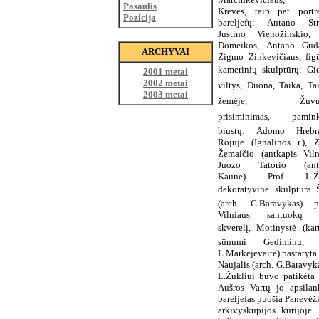
Pasaulis
Krėvės, taip pat portre
Pozicija
bareljefų: Antano Str
Justino Vienožinskio,
Domeikos, Antano Guda
ARCHYVAI
Zigmo Zinkevičiaus, figū
kamerinių skulptūrų: Gi
2001 metai
2002 metai
viltys, Duona, Taika, T
2003 metai
žemėje, Žuvus
prisiminimas, pamink
biustų: Adomo Hrebn
Rojuje (Ignalinos r.), 
Žemaičio (antkapis Vilni
Juozo Tatorio (antk
Kaune). Prof. L.Žu
dekoratyvinė skulptūra 
(arch. G.Baravykas) p
Vilniaus santuokų 
skverelį, Motinystė (ka
sūnumi Gediminu, a
L.Markejevaitė) pastatyta
Naujalis (arch. G.Baravyk
L.Žukliui buvo patikėta 
Aušros Vartų jo apsilan
bareljefas puošia Panevėž
arkivyskupijos kurijoje