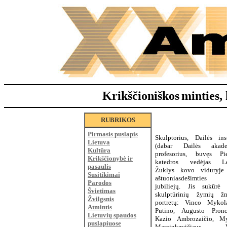
Krikščioniškos
minties, 
RUBRIKOS
Pirmasis puslapis
Skulptorius, Dailės inst
Lietuva
(dabar Dailės akade
Kultūra
profesorius, buvęs Pi
Krikščionybė ir
katedros vedėjas Le
pasaulis
Žuklys kovo viduryje
Susitikimai
aštuoniasdešimties 
Parodos
jubiliejų. Jis sukūrė
Švietimas
skulptūrinių žymių ž
Žvilgsnis
portretų: Vinco Mykola
Atmintis
Putino, Augusto Pronc
Lietuvių spaudos
Kazio Ambrozaičio, M
puslapiuose
Marcinkevičiaus, V