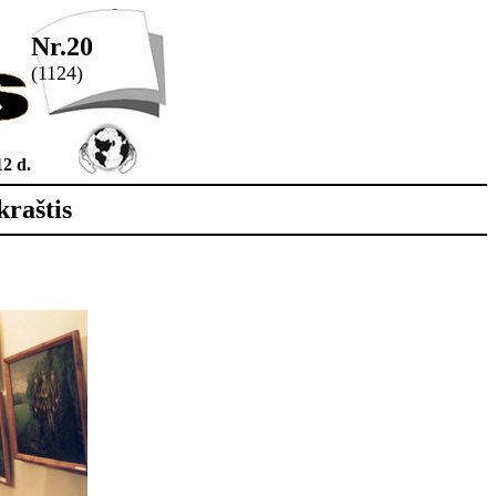
Nr.20
(1124)
2 d.
kraštis