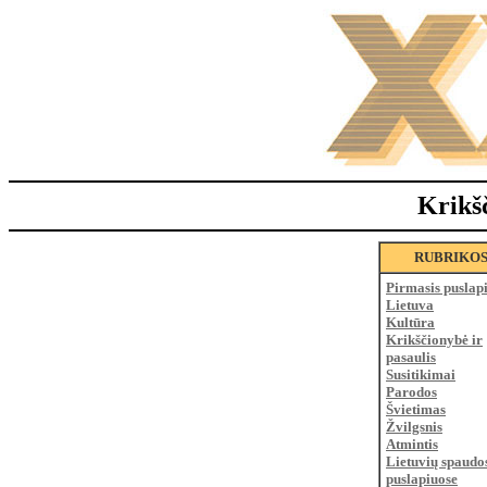
Krikš
RUBRIKO
Pirmasis puslap
Lietuva
Kultūra
Krikščionybė ir
pasaulis
Susitikimai
Parodos
Švietimas
Žvilgsnis
Atmintis
Lietuvių spaudo
puslapiuose