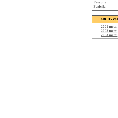
Pasaulis
Pozicija
ARCHYVAI
2001 metai
2002 metai
2003 metai