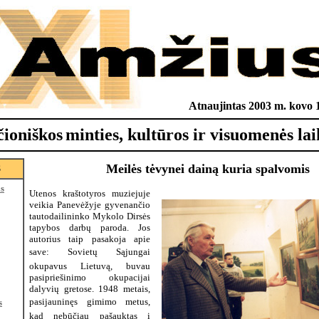
Atnaujintas 2003 m. kovo 1
čioniškos
minties, kultūros ir visuomenės lai
Meilės tėvynei dainą kuria spalvomis
S
is
Utenos kraštotyros muziejuje
veikia Panevėžyje gyvenančio
tautodailininko Mykolo Dirsės
tapybos darbų paroda. Jos
autorius taip pasakoja apie
save: Sovietų Sąjungai
okupavus Lietuvą, buvau
pasipriešinimo okupacijai
dalyvių gretose. 1948 metais,
pasijauninęs gimimo metus,
s
kad nebūčiau pašauktas į