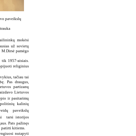
avo paveikslų
trauka
ailininkų  mokėsi
ausias už sovietų
ai M.Dirsė pamėgo
 tik 1957-aisiais.
pijuoti religinius
vykius, tačiau tai
bę. Pas draugus,
etuvos partizanų
vaizdavo Lietuvos
ėpio ir pasitarimų
politinių kalinių
eidų  paveikslų
  tarsi istorijos
aus. Pats pažinęs
patirti kitiems.
engiuosi nutapyti