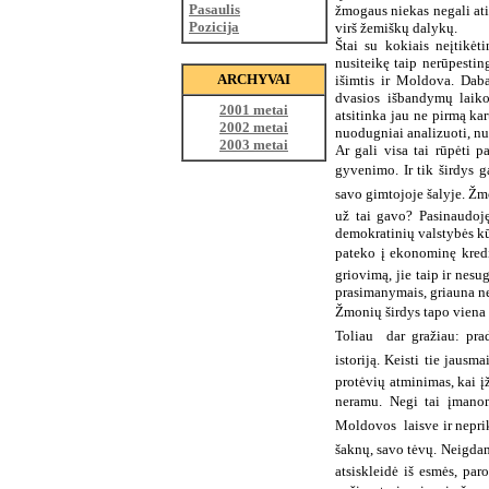
Pasaulis
žmogaus niekas negali ati
Pozicija
virš žemiškų dalykų.
Štai su kokiais neįtikėti
nusiteikę taip nerūpesting
ARCHYVAI
išimtis ir Moldova. Dab
dvasios išbandymų laiko
2001 metai
atsitinka jau ne pirmą kar
2002 metai
nuodugniai analizuoti, nu
2003 metai
Ar gali visa tai rūpėti p
gyvenimo. Ir tik širdys ga
savo gimtojoje šalyje. Žm
už tai gavo? Pasinaudoję
demokratinių valstybės kū
pateko į ekonominę kredito
griovimą, jie taip ir nesu
prasimanymais, griauna nep
Žmonių širdys tapo viena di
Toliau  dar gražiau: p
istoriją. Keisti tie jausm
protėvių atminimas, kai įž
neramu. Negi tai įmanom
Moldovos  laisve ir nepr
šaknų, savo tėvų. Neigdam
atsiskleidė iš esmės, paro