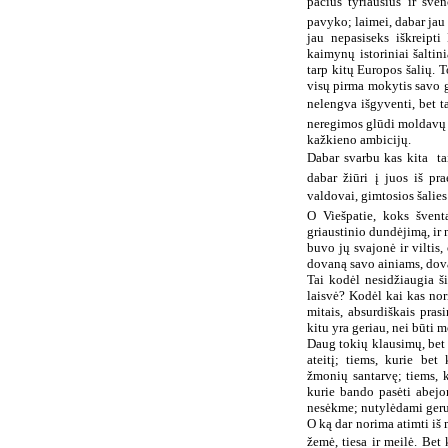
pačius tyriausius ir šve
pavyko; laimei, dabar jau 
jau nepasiseks iškreipt
kaimynų istoriniai šaltin
tarp kitų Europos šalių. T
visų pirma mokytis savo gi
nelengva išgyventi, bet ta
neregimos glūdi moldavų š
kažkieno ambicijų.
Dabar svarbu kas kita  t
dabar žiūri į juos iš pr
valdovai, gimtosios šalies g
O Viešpatie, koks šventa
griaustinio dundėjimą, ir
buvo jų svajonė ir viltis,
dovaną savo ainiams, dovan
Tai kodėl nesidžiaugia ši
laisvė? Kodėl kai kas nor
mitais, absurdiškais pra
kitu yra geriau, nei būti 
Daug tokių klausimų, bet u
ateitį; tiems, kurie bet
žmonių santarvę; tiems, 
kurie bando pasėti abejo
nesėkme; nutylėdami gerus
O ką dar norima atimti iš 
žemė, tiesa ir meilė. Bet