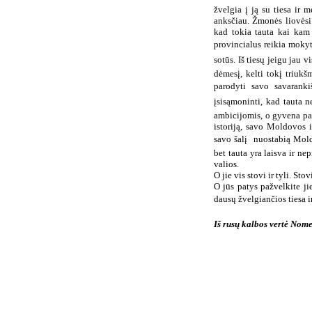
žvelgia į ją su tiesa ir 
anksčiau. Žmonės liovėsi 
kad tokia tauta kai kam 
provincialus reikia mokyt
sotūs. Iš tiesų jeigu jau vi
dėmesį, kelti tokį triuk
parodyti savo savaranki
įsisąmoninti, kad tauta n
ambicijomis, o gyvena pap
istoriją, savo Moldovos is
savo šalį  nuostabią Mol
bet tauta yra laisva ir ne
valios.
O jie vis stovi ir tyli. Sto
O jūs patys pažvelkite ji
dausų žvelgiančios tiesa i
Iš rusų kalbos vertė Nom