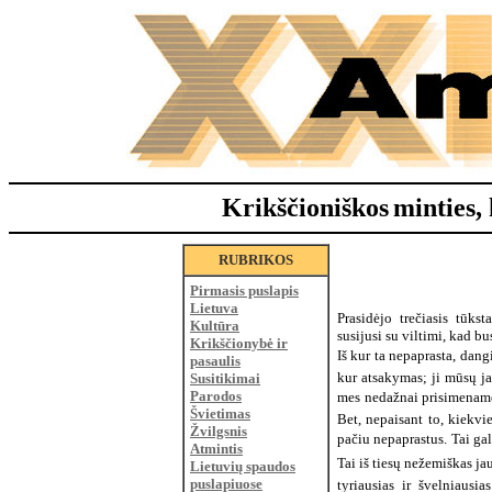
Krikščioniškos
minties, 
RUBRIKOS
Pirmasis puslapis
Lietuva
Prasidėjo trečiasis tūks
Kultūra
susijusi su viltimi, kad b
Krikščionybė ir
Iš kur ta nepaprasta, dang
pasaulis
kur atsakymas; ji mūsų ja
Susitikimai
Parodos
mes nedažnai prisimename,
Švietimas
Bet, nepaisant to, kiekvi
Žvilgsnis
pačiu nepaprastus. Tai gal
Atmintis
Tai iš tiesų nežemiškas jau
Lietuvių spaudos
puslapiuose
tyriausias ir švelniausi