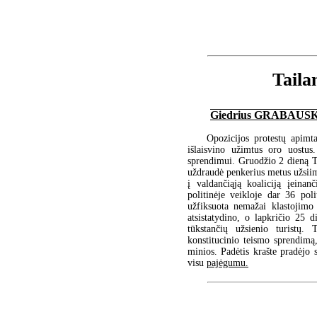
Taila
Giedrius GRABAU
Opozicijos protestų apimt
išlaisvino užimtus oro uostus
sprendimui. Gruodžio 2 dieną T
uždraudė penkerius metus užsiimt
į valdančiąją koaliciją įeina
politinėje veikloje dar 36 pol
užfiksuota nemažai klastojimo 
atsistatydino, o lapkričio 25 
tūkstančių užsienio turistų.
konstitucinio teismo sprendimą
minios. Padėtis krašte pradėjo 
visu
pajėgumu.