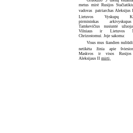
Gruodžio 5 dieną eidama
metus mirė Rusijos Stačiatiki
vadovas  patriarchas Aleksijus 
Lietuvos Vyskupų Konf
pirmininkas arkivyskupa
Tamkevičius nusiuntė užuoja
Vilniaus ir Lietuvos Met
Chrizostomui. Joje sakoma:
Visus mus šiandien nuliūdi
netikėta žinia apie šviesio
Maskvos ir visos Rusijos 
Aleksijaus II
mirtį.