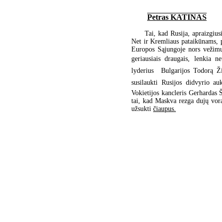
Petras KATINAS
Tai, kad Rusija, apraizgius
Net ir Kremliaus pataikūnams, p
Europos Sąjungoje nors vežimu
geriausiais draugais, lenkia n
lyderius  Bulgarijos Todorą 
susilaukti Rusijos didvyrio 
Vokietijos kancleris Gerhardas Š
tai, kad Maskva rezga dujų vora
užsukti
čiaupus.