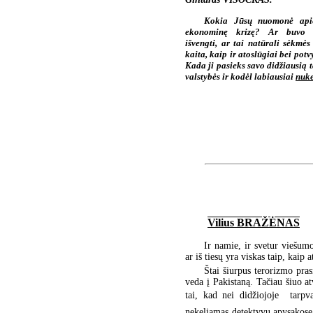
Kokia Jūsų nuomonė api
ekonominę krizę? Ar buvo 
išvengti, ar tai natūrali sėkmės
kaita, kaip ir atoslūgiai bei potv
Kada ji pasieks savo didžiausią 
valstybės ir kodėl labiausiai
nuke
Vilius BRAŽĖNAS
Ir namie, ir svetur viešumo
ar iš tiesų yra viskas taip, kaip 
Štai šiurpus terorizmo pra
veda į Pakistaną. Tačiau šiuo at
tai, kad nei didžiojoje  tarpva
nekeliamas detektyvų apysakose s