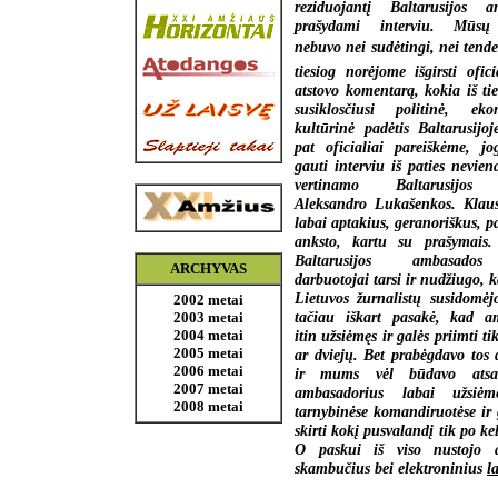
reziduojantį Baltarusijos a
prašydami interviu. Mūsų
nebuvo nei sudėtingi, nei tende
tiesiog norėjome išgirsti ofici
atstovo komentarą, kokia iš ti
susiklosčiusi politinė, ek
kultūrinė padėtis Baltarusijo
pat oficialiai pareiškėme, j
gauti interviu iš paties nevien
vertinamo Baltarusijos p
Aleksandro Lukašenkos. Klaus
labai aptakius, geranoriškus, p
anksto, kartu su prašymais.
Baltarusijos ambasados
ARCHYVAS
darbuotojai tarsi ir nudžiugo, k
Lietuvos žurnalistų susidomėj
2002 metai
tačiau iškart pasakė, kad a
2003 metai
itin užsiėmęs ir galės priimti ti
2004 metai
2005 metai
ar dviejų. Bet prabėgdavo tos d
2006 metai
ir mums vėl būdavo atsa
2007 metai
ambasadorius labai užsiėm
2008 metai
tarnybinėse komandiruotėse ir
skirti kokį pusvalandį tik po ke
O paskui iš viso nustojo a
skambučius bei elektroninius
l