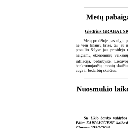
Metų pabaigą
Giedrius GRABAU
Metų pradžioje pasaulyje pr
ne vien finansų krizė, tai jau 
pasaulio šalyse jau prasidėjo
neigiamų ekonominių veiksnių 
infliacija, bedarbystė. Lietu
bankrutuojančių įmonių skaičiu
auga ir bedarbių
skaičius.
Nuosmukio laik
Su Ūkio banko valdybos
Edita KARPAVIČIENE kalbasi 
Gintaras VISOCKAS.