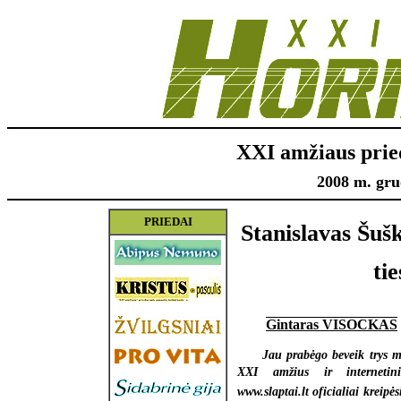
XXI amžiaus prie
2008 m. gruo
PRIEDAI
Stanislavas Šušk
ti
Gintaras VISOCKAS
Jau prabėgo beveik trys m
XXI amžius ir internetin
www.slaptai.lt oficialiai kreipės