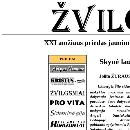
XXI amžiaus priedas jaunim
PRIEDAI
Skynė la
Jolita ŽURA
Ukmergės Šilo vidu
mokyklos mokiniai nu
dalyvauja įvairiose da
parodose. Juos dalyvaut
dvasiškai tobulėti ska
mokytoja metodini
Angelė Stasiukaiti
Pedagogė džiaugi
gabiomis ugdytinėmis: B
Sakalauskaite ir U