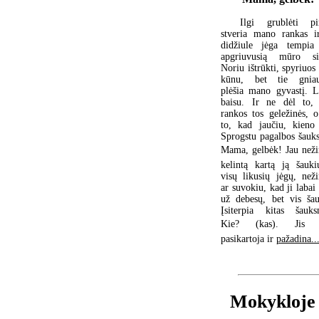
Ilgi grublėti pir
stveria mano rankas i
didžiule jėga tempia
apgriuvusią mūro si
Noriu ištrūkti, spyriuos
kūnu, bet tie gniau
plėšia mano gyvastį. L
baisu. Ir ne dėl to,
rankos tos geležinės, o
to, kad jaučiu, kieno 
Sprogstu pagalbos šauk
Mama, gelbėk! Jau neži
kelintą kartą ją šauki
visų likusių jėgų, neži
ar suvokiu, kad ji labai 
už debesų, bet vis šau
Įsiterpia kitas šauks
Kie? (kas). Jis 
pasikartoja ir
pažadina..
Mokykloje 