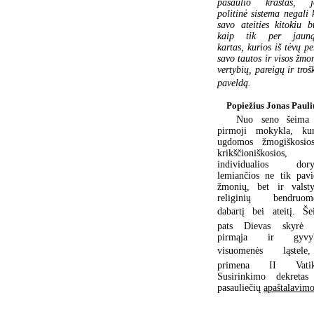
pasaulio kraštas, j
politinė sistema negali 
savo ateities kitokiu b
kaip tik per jauną
kartas, kurios iš tėvų p
savo tautos ir visos žmo
vertybių, pareigų ir tro
paveldą.
Popiežius Jonas Pauli
Nuo seno šeima
pirmoji mokykla, kur
ugdomos žmogiškosio
krikščioniškosios,
individualios dory
lemiančios ne tik pavi
žmonių, bet ir valsty
religinių bendruom
dabartį bei ateitį. Še
pats Dievas skyrė 
pirmąja ir gyvyb
visuomenės ląstele
primena II Vatik
Susirinkimo dekretas
pasauliečių
apaštalavim