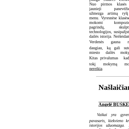
Nuo pirmos klasės 
jaunieji panevėžie
užmezga artimą ryš
menu. Vyresnėse klasėse
mokomi kompozici
pagrindų, skulptū
technologijos, susipažįs
dailės istorija. Neišeida
Verdenės gauna n
daugiau, ką gali sute
miesto dailės moky
Kitas privalumas  ka
tokį mokymą mok
nereikia
.
Našlaičia
Angelė BUŠK
Vaikai yra gyve
pavasaris, kiekvieno kr
istorijos užuomazga. 