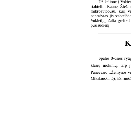
Už kelionę į Vokie
stabtelint Kaune, Žiežm
mikroautobusu, kurį va
paprašytas jis stabtelė
Vokietiją, šalia greit
pusiaudienį
.
K
Spalio 8-osios ryt
klasių mokinių, tarp j
Panevėžio ,,Žemynos vi
Mikalauskaitė), išsiruoš