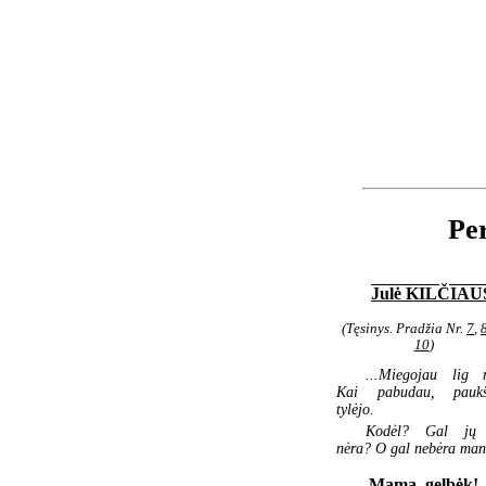
Per
Julė KILČIA
(Tęsinys. Pradžia Nr.
7
,
10
)
...Miegojau lig r
Kai pabudau, paukš
tylėjo.
Kodėl? Gal jų 
nėra? O gal nebėra man
Mama, gelbėk!