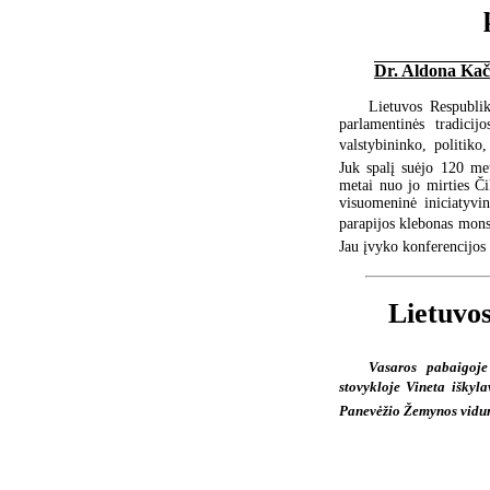
Dr. Aldona Kač
Lietuvos Respubli
parlamentinės tradicij
valstybininko, politik
Juk spalį suėjo 120 me
metai nuo jo mirties Č
visuomeninė iniciatyvi
parapijos klebonas mons.
Jau įvyko konferencijos
Lietuvos
Vasaros pabaigoje 
stovykloje Vineta išky
Panevėžio Žemynos vidu