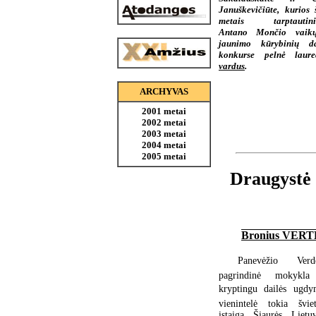
Januškevičiūte, kurios š
metais tarptautini
Antano Mončio vaik
jaunimo kūrybinių d
konkurse pelnė laure
vardus
.
ARCHYVAS
2001 metai
2002 metai
2003 metai
2004 metai
2005 metai
Draugystė 
Bronius VER
Panevėžio  Verde
pagrindinė mokykla
kryptingu dailės ugdy
vienintelė tokia švie
įstaiga Šiaurės Lietuv