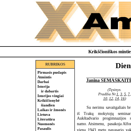
Krikščioniškos minties
Dien
RUBRIKOS
Pirmasis puslapis
Atmintis
Janina SEMAŠKAIT
Darbai
Istorija
(Tęsinys.
ir dabartis
Pradžia Nr.
1
,
3
,
5
,
7
,
Istorijos vingiai
10
,
12
,
14
,
16
)
Krikščionybė
šiandien
 Su nerimu savaitgaliais br
Laikas ir žmonės
iš Trakų mokytojų seminar
Lietuva
Aukštadvario progimnazijos 
Literatūra
Nuomonės
namo. Atsimenu,  pasakoja Alfon
Pasaulis
vieną 1943 metų pavasario va