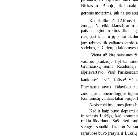
Niekas to nežinojo, tik kasnakt
geroms moterims, juk ne jos atėj
Keturiolikmečiui Alfonsui t
žmogų. Nereikia klausti, ar to 
pats ir apgintum kitus. Jis daug
rusų partizanai ir jų balsai už dur
jam tebuvo tik valkatos vardo te
sodybos, nužudytųjų laidotuvės 
 Viena už kitą baisesnės 
vasaros pradžioje trylika ra
Gramauskų šeima. Raudonieji 
išprievartavo. Visi! Pasikeisda
kankinte?  Tylėt, fašiste! Vėl
Pirmiausia savus  išdavikus n
žmoną psichoneurologijos ligoni
Komunistų valdžia labai bijojo, 
Nesistebėkime, mes jiems bu
Kad ir kaip buvo slepiami o
ir senasis Lukšys, kad komuni
reikia likviduoti. Sušaudyti, s
stengėsi sunaikinti kaimo švies
sąrašuose buvo įrašyta ir Lukšių