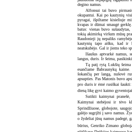
degino namus.
Alfonsui tai buvo pirmas
okupantui. Kai po kautynių visi
pyragai, išpiltame kisieliuje 
kvapas ir dūmai smaugė gerklę. 
batus: vienas buvo sušaudytas,
tokią akimirką viršum mūsų pras
Raudonieji jų nepaliks ramybėje
kautynių tapo aišku, kad ir k
neatskubėjo. Gal ir jiems teko s
Išaušus aptvarkė namus, s
langus, duris. Ir šeima, pasikink
Tą patį rytą Lukšių šeima
esančiame Babraunykų kaime. 
šokančią per langą, nušovė rus
apsupties. Pas Matonis buvo apsi
pro duris ir ėmė rusiškai šaukti:
dieną likę gyvi kaimo gyventoja
Sutikti kaimynai pranešė
Kaimynai stebėjosi ir tėvo kl
Sprindžiuose, globojote, saugoj
galėjo sugrįžti į savo namus. Žydė
o žydeliai jūsų namus padegė, ga
būrius, Genriko Zimano globojam
plėšikavę Dzūkijos kaimuose kart