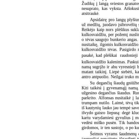
Žudikų į langą sviestos granatos
nesuprato, kas vyksta. Atšokus
atsitraukė.
Apsidairę pro langų plyšiu
už medžių, juodavo įsibrovėlių s
Reikėjo kaip nors plėšikus sukla
kulkosvaidžiu, per požemį nuslin
o tėvas saugojo bunkerio angas. 
nusitaikę, ilgomis kulkosvaidžio
kulkosvaidžio tėvas. Pasigirdo 
pasakė, kad plėšikai  raudonieji
kulkosvaidžio kalenimas. Paskui 
namą sugrįžo ir abu vyresnieji br
matant taikinį. Liepė stebėti, 
antro antpuolio. Neilgai truko mi
Su degančių šiaudų gniūžte
Kiti taikėsi į gyvenamąjį namą
užgesino degančius šiaudus. Rus
parkrito. Alfonsas nusitaikė į l
trumpam nutilo. Laimė, tėvą tik
iš kautynių lauko jau tempė savo 
išvydo gaisro liepsną: degė kluo
kartu varydamiesi gyvulius į m
vedėsi miško pusėn. Tik bandos 
girdomos, ir ten sustojo, o po k
Šeimos vyrams šaudmenų da
jaunuoliai nepajėgtų išgąsdinti