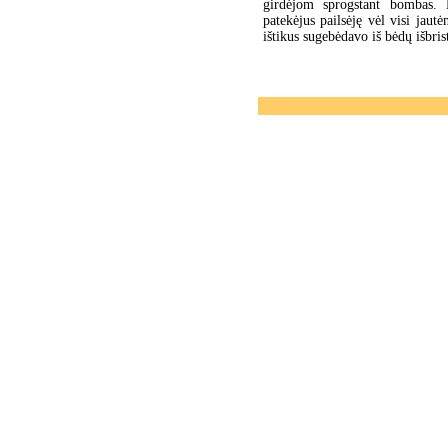
girdėjom sprogstant bombas. 
patekėjus pailsėję vėl visi jau
ištikus sugebėdavo iš bėdų išbrist