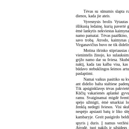
Tėvas su sūnumis slapta r
dienos, kada jie ateis.
Vyresnysis brolis Vytauta
išlikusią ledainę, kurią pavertė
ėmė lankytis nekviestas kaimynas
namo pamatai. Tėvas paaiškino, j
savo trobą. Atrodo, kaimynas p
Virganavičius buvo ne tik didelis
Motina išrinko stipriausias
vienintelis žinojo, ko sulauksi
grįžo namo dar su šviesa. Skubėj
naktį, kada tau kalba visa, ka
būdavo stebuklingos šeimos artu
paslaptimi.
Namai vaikus pasitiko su kv
ant didelio balta staltiese pade
Tik apsiginklavęs tėvas pakvietė
Kūčių vakarienės aplankė gyvul
ramu. Svaiginamai migdė šventi
spėjo užmigti, ėmė smarkiai lo
ženklą nedegti šviesos. Visi sku
nespėjo apsiauti batų ir liko sl
kambaryje. Greit pasigirdo beldi
spyris į duris. Į namus veržės
Atrodė, tuoj pakils ir užsidegs