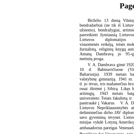
Page
Birželio 13 dieną Vilniuj
bendradarbiai (ne tik iš Lietuvo
užsienio), bendražygiai, artimie
pasveikinti žymiausią Lietuvo
Lietuvos diplomatijos pa
visuomenės veikėją, teisės mok
žurnalistą, religinių knygų aut
Antaną Dambravą jo 95-ų
metinių proga.
V. A. Dambrava gimė 1920 
10 d. Babinavičiuose (Vit
Baltarusija). 1939 metais b
valstybinę gimnaziją. 1941 m.
d. jo tėvus, tris mažamečius brol
rusai ištrėmė į Sibirą. Likęs 
artimųjų, 1943 metais baig
universiteto Teisės fakultetą ir
pasitraukė į Vakarus. V. A. D
Lietuvos Nepriklausomybės at
dešimtmečius dirbo JAV diplomat
savo gyvenimą tėvynei. Lietuv
misijas vykdė Lotynų Amerikoj
ambasadorius pareigas Venesuela