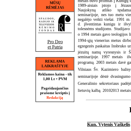
metais buvo priimtas į Kunigų s
MŪSŲ
1989-aisiais įstojo į Jėzau
RĖMĖJAS
Naujokyną atliko tęsdama
seminarijoje, nes tuo metu vie
negalėjo veikti viešai. 1991 m
d. įšventintas kunigu ir iš
tolesnėms studijoms. Studijavo
o 1994 metais gavo teologijos li
1994-ųjų vienerius metus dirbo
Pro Deo
egzegezės paskaitas Insbruko un
et Patria
jėzuitų namų vyresnysis ir Š
seminarijoje. 1997 metais iš
REKLAMA
programą. 2003 metais davė gal
LAIKRAŠTYJE
Vilniaus Šv. Kazimiero bažn
Reklamos kaina - tik
seminarijoje dėstė dvasingumo
1,00 Lt + PVM
Generalinio sekretoriaus padėj
Pageidaujančius
lietuvių kalbą. 20102013 metai
prašome kreiptis į
Redakciją
Kun. Vytenis Vaškelis