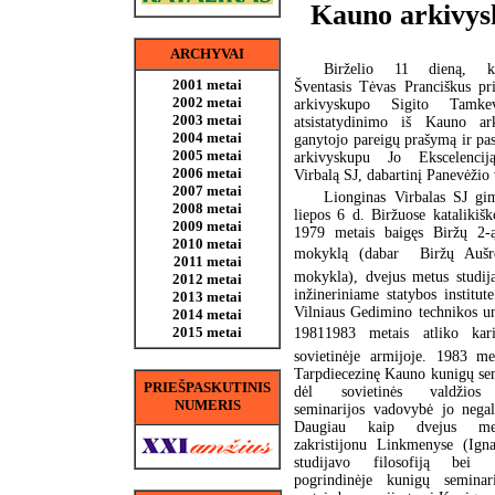
Kauno arkivys
ARCHYVAI
Birželio 11 dieną, ket
2001 metai
Šventasis Tėvas Pranciškus p
2002 metai
arkivyskupo Sigito Tamke
2003 metai
atsistatydinimo iš Kauno ark
2004 metai
ganytojo pareigų prašymą ir p
2005 metai
arkivyskupu Jo Ekscelencij
2006 metai
Virbalą SJ, dabartinį Panevėžio
2007 metai
Lionginas Virbalas SJ g
2008 metai
liepos 6 d. Biržuose katalikišk
2009 metai
1979 metais baigęs Biržų 2-ą
2010 metai
mokyklą (dabar  Biržų Aušro
2011 metai
mokykla), dvejus metus studij
2012 metai
inžineriniame statybos institut
2013 metai
Vilniaus Gedimino technikos uni
2014 metai
2015 metai
19811983 metais atliko kar
sovietinėje armijoje. 1983 me
Tarpdiecezinę Kauno kunigų sem
PRIEŠPASKUTINIS
dėl sovietinės valdžios
NUMERIS
seminarijos vadovybė jo negal
Daugiau kaip dvejus me
zakristijonu Linkmenyse (Igna
studijavo filosofiją bei
pogrindinėje kunigų seminar