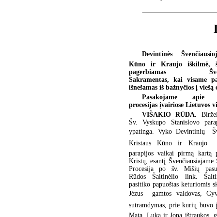
Devintinės  Švenčiausio
Kūno ir Kraujo iškilmė, š
pagerbiamas Švenči
Sakramentas, kai visame pa
išnešamas iš bažnyčios į viešą 
Pasakojame apie De
procesijas įvairiose Lietuvos vi
VIŠAKIO RŪDA.
Birže
Šv. Vyskupo Stanislovo para
ypatinga. Vyko Devintinių  Š
Kristaus Kūno ir Kraujo  
parapijos vaikai pirmą kartą 
Kristų, esantį Švenčiausiajame
Procesija po šv. Mišių pas
Rūdos Šaltinėlio link. Šalti
pasitiko papuoštas keturiomis s
Jėzus  gamtos valdovas, Gy
sutramdymas, prie kurių buvo į
Matą, Luką ir Joną ištraukos, gi