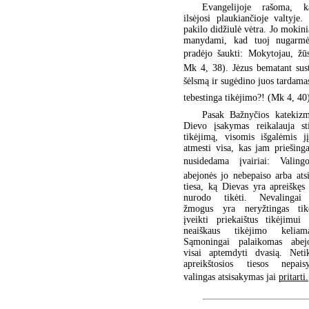
Evangelijoje rašoma, k
ilsėjosi plaukiančioje valtyje
pakilo didžiulė vėtra. Jo mokinia
manydami, kad tuoj nugarmė
pradėjo šaukti: Mokytojau, žūs
Mk 4, 38). Jėzus bematant sus
šėlsmą ir sugėdino juos tardamas
tebestinga tikėjimo?! (Mk 4, 40
Pasak Bažnyčios katekizm
Dievo įsakymas reikalauja sti
tikėjimą, visomis išgalėmis j
atmesti visa, kas jam priešing
nusidedama įvairiai: Valing
abejonės jo nebepaiso arba atsi
tiesa, ką Dievas yra apreiškęs
nurodo tikėti. Nevalingai 
žmogus yra neryžtingas tik
įveikti priekaištus tikėjimui
neaiškaus tikėjimo kelia
Sąmoningai palaikomas abej
visai aptemdyti dvasią. Neti
apreikštosios tiesos nepai
valingas atsisakymas jai
pritarti.