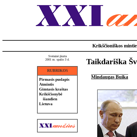
Krikščioniškos minties
Svetainė įkurta
Taikdariška Šv
2001 m. spalio 3 d.
RUBRIKOS
Mindaugas Buika
Pirmasis puslapis
Atmintis
Gimtasis kraštas
Krikščionybė
šiandien
Lietuva