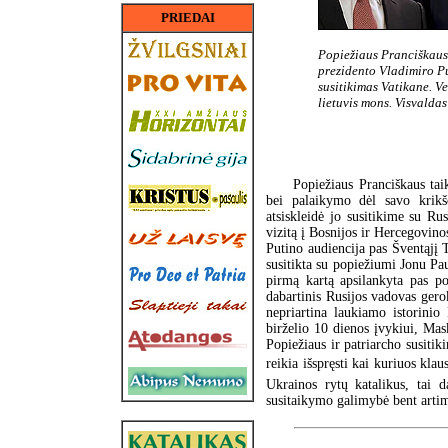
PRIEDAI
Popiežiaus Pranciškaus 
prezidento Vladimiro P
susitikimas Vatikane. Ve
lietuvis mons. Visvalda
Popiežiaus Pranciškaus tai
bei palaikymo dėl savo krikš
atsiskleidė jo susitikime su Ru
vizitą į Bosnijos ir Hercegovino
Putino audiencija pas Šventąjį 
susitikta su popiežiumi Jonu Pa
pirmą kartą apsilankyta pas po
dabartinis Rusijos vadovas geroka
nepriartina laukiamo istorinio
birželio 10 dienos įvykiui, Mask
Popiežiaus ir patriarcho susiti
reikia išspręsti kai kuriuos kla
Ukrainos rytų katalikus, tai d
susitaikymo galimybė bent artim