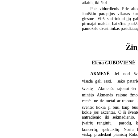
atlaidų iki šiol.
Pats vidurdienis. Prie alto
Joniškio parapijos vikaras k
giesmė. Virš susirinkusiųjų g
pirmajai maldai, baikštus paukš
pamoksle dvasininkas pasidžiaug
Žin
Elena GUBOVIENĖ
AKMENĖ.
Jei nori šv
visada gali rasti,  sako patar
šventę  Akmenės rajonui 65 
minėjo Akmenės rajono žmon
esmė  ne tie metai ar rajonas. 
šventė: kokia ji bus, kaip bu
kokie jos akcentai. O ši šven
antradienio iki sekmadienio
įvairių renginių  parodų, ko
koncertų, spektaklių. Noriu k
viską, pradedant pianistų Rok