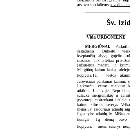
Brazilijoje bei Urugvajuje, tai
atstovu specialiems
pavedimams
Šv. Izi
Vida URBONIENĖ
MERGIŪNAI.
Paskuti
šeštadienis. Dulkėtu vieš
kvepiančių alyvų gojelio s
mašinos. Tik artėliau privažia
įsižiūrėjus medžių ir krūm
Mergiūnų kaimo laukų salelėje
koplyčia.Tai  vietos ūkin
Jurevičiaus palikimas kaimui, 
Laikmečių vėtras atlaikiusi k
atkūrus Lietuvoje Neprikla
sulaukė mergiūniškių ir aplin
gyventojų susirenkant į atlaidus
kaimo kilusios seserys Veikal
mena Šv. Izidoriaus atlaidų sug
ilgos tylos atlaidų šv. Mišias a
kunigai. Tą dieną buvo 
koplyčia,  mena seserys neap