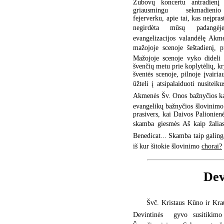
Zubovų koncertu antradienį 
griausmingu sekmadieni
fejerverku, apie tai, kas neįpras
negirdėta mūsų padangė
evangelizacijos valandėlę Akm
mažojoje scenoje šeštadienį, p
Mažojoje scenoje vyko dideli d
švenčių metu prie koplytėlių, kr
šventės scenoje, pilnoje įvairia
ūžteli į atsipalaiduoti nusite
Akmenės Šv. Onos bažnyčios ka
evangelikų bažnyčios šlovinimo 
prasivers, kai Daivos Palionienė
skamba giesmės Aš kaip žalias m
Benedicat... Skamba taip galing
iš kur šitokie šlovinimo
chorai?
Dev
Švč. Kristaus Kūno ir Krau
Devintinės  gyvo susitikim