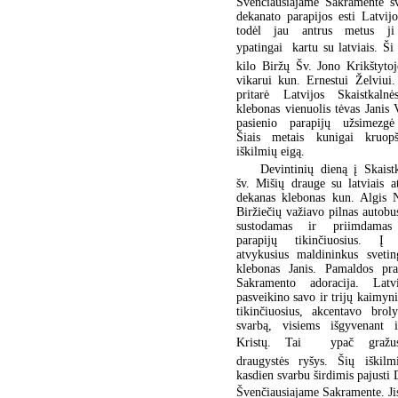
Švenčiausiajame Sakramente šv
dekanato parapijos esti Latvijo
todėl jau antrus metus ji
ypatingai  kartu su latviais. Ši
kilo Biržų Šv. Jono Krikštyto
vikarui kun. Ernestui Želviui
pritarė Latvijos Skaistkalnė
klebonas vienuolis tėvas Janis 
pasienio parapijų užsimezgė
Šiais metais kunigai kruopš
iškilmių eigą.
Devintinių dieną į Skaist
šv. Mišių drauge su latviais 
dekanas klebonas kun. Algis N
Biržiečių važiavo pilnas autobus
sustodamas ir priimdamas 
parapijų tikinčiuosius. Į 
atvykusius maldininkus svetin
klebonas Janis. Pamaldos pra
Sakramento adoracija. Latv
pasveikino savo ir trijų kaimyni
tikinčiuosius, akcentavo brol
svarbą, visiems išgyvenant i
Kristų. Tai  ypač gražu
draugystės ryšys. Šių iškil
kasdien svarbu širdimis pajusti 
Švenčiausiajame Sakramente. J