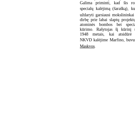
Galima priminti, kad šis r
specialų kalėjimą (šarašką), 
uždaryti garsiausi mokslininkai 
dirbę prie labai slaptų projektų
atominės bombos bei specia
kūrimo. Rašytojas šį kūrinį
1948 metais, kai atsidūrė 
NKVD kalėjime Marfino, buvu
Maskvos
.