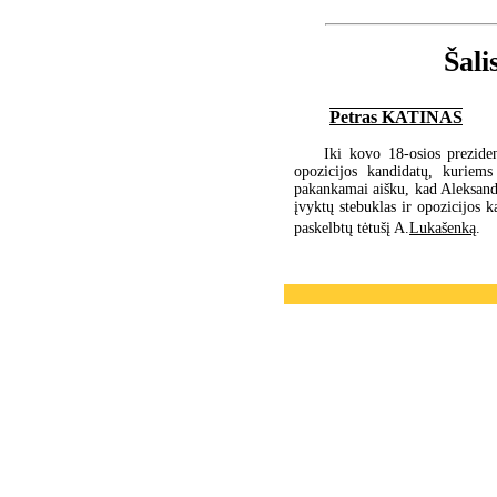
Šali
Petras KATINAS
Iki kovo 18-osios preziden
opozicijos kandidatų, kuriems 
pakankamai aišku, kad Aleksandra
įvyktų stebuklas ir opozicijos 
paskelbtų tėtušį A.
Lukašenką
.