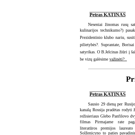
Petras KATINAS
Neseniai žinomas rusų sat
kulinarijos technikumo?) pas
Prezidentinio klubo nariu, susit
pilietybės?. Suprantate, Borisa
satyrikas. O B.Jelcinas žiūri į š
be vizų galėsime
važinėti?..
Pr
Petras KATINAS
Sausio 29 dieną per Rusijos
kanalą Rossija pradėtas rodyti
režisieriaus Glebo Panfilovo dvy
filmas Pirmajame rate pa
literatūros premijos laureato
Solženicyno to paties pavadin