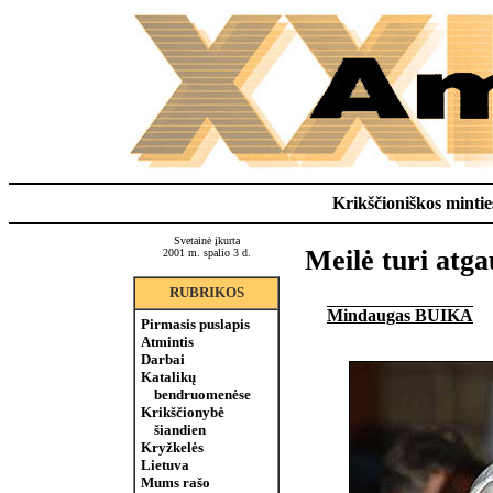
Krikščioniškos minties
Svetainė įkurta
Meilė turi atga
2001 m. spalio 3 d.
RUBRIKOS
Mindaugas BUIKA
Pirmasis puslapis
Atmintis
Darbai
Katalikų
bendruomenėse
Krikščionybė
šiandien
Kryžkelės
Lietuva
Mums rašo