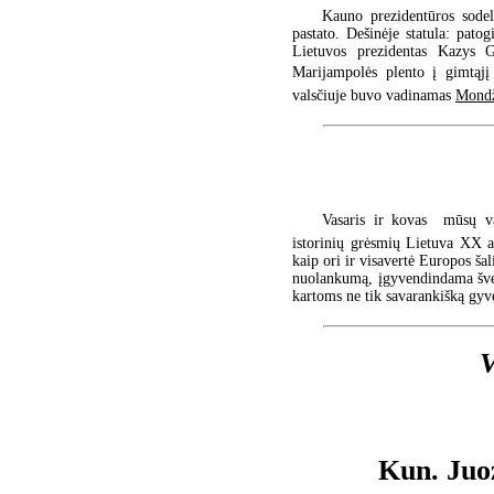
Kauno prezidentūros sodel
pastato. Dešinėje statula: pato
Lietuvos prezidentas Kazys G
Marijampolės plento į gimtąjį
valsčiuje buvo vadinamas
Mond
Vasaris ir kovas  mūsų v
istorinių grėsmių Lietuva XX a
kaip ori ir visavertė Europos ša
nuolankumą, įgyvendindama šven
kartoms ne tik savarankišką gy
V
Kun. Juo