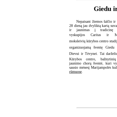
Giedu i
Nepaisant žiemos šalčio ir 
28 dieną jau dvyliktą kartą suva
ir jaunimas į tradicinę V
vyskupijos Caritas ir Ma
moksleivių kūrybos centro studijo
organizuojamą šventę Giedu 
Dievui ir Tėvynei. Tai daržel
Kūrybos centro, bažnytini
jaunimo chorų šventė, kuri vy
sausio mėnesį Marijampolės kul
rūmuose
.