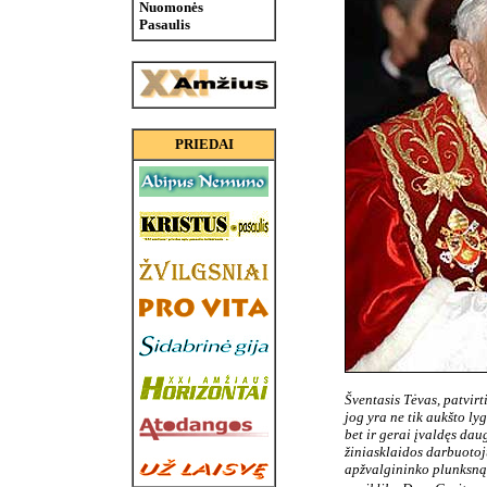
Nuomonės
Pasaulis
PRIEDAI
Šventasis Tėvas, patvir
jog yra ne tik aukšto ly
bet ir gerai įvaldęs dau
žiniasklaidos darbuoto
apžvalgininko plunksną