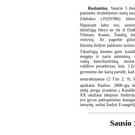
Rudamina.
Vasario 5 die
paminėta dvidešimties metų nu
Zdebskio (19291986) žūtie
Nepaisant šalto oro, susir
tikinčiųjų būrys ne tik iš Dzūk
Vilniaus, Kauno, Šiaulių, ki
vietovių. Jie pagerbė gili
žmonių širdyse palikusio uolaus 
Tikinčiųjų teisėms ginti katal
steigėjo ir nario atminimą. 
vaikų katechizavimą, nuolat
valdžios persekiotas, kun. J.Z
gyvenimu dar kartą parodė, kad 
nesurakinamas (2 Tim 2, 9), k
apaštalas Paulius. 2000-ųjų k
metų proga įtrauktas į Katali
XX amžiaus tikėjimo liudytojų
yra gyvas padrąsinimas kunigam
tarnystę, uoliai liudyti Evangeli
Sausio 