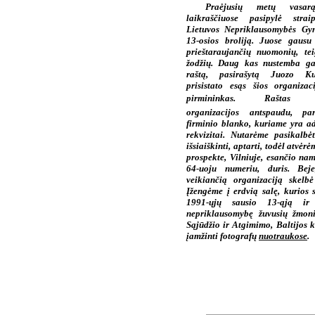
Praėjusių metų vasar
laikraščiuose pasipylė strai
Lietuvos Nepriklausomybės Gy
13-osios broliją. Juose gausu
prieštaraujančių nuomonių, tei
žodžių. Daug kas nustemba gav
raštą, pasirašytą Juozo Ku
prisistato esąs šios organizac
pirmininkas. Raštas sut
organizacijos antspaudu, pa
firminio blanko, kuriame yra adr
rekvizitai. Nutarėme pasikalbė
išsiaiškinti, aptarti, todėl atvė
prospekte, Vilniuje, esančio na
64-uoju numeriu, duris. Bej
veikiančią organizaciją skelbė
Įžengėme į erdvią salę, kurios 
1991-ųjų sausio 13-ąją ir
nepriklausomybę žuvusių žmoni
Sąjūdžio ir Atgimimo, Baltijos k
įamžinti fotografų
nuotraukose
.