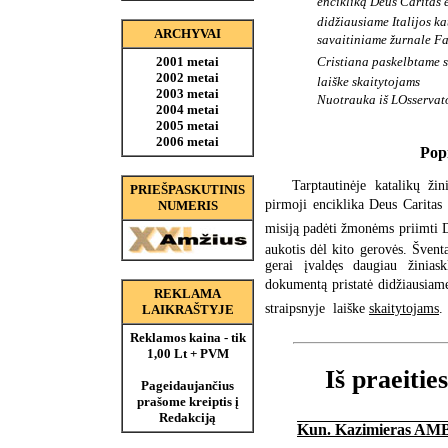
encikliką Deus Caritas e
didžiausiame Italijos ka
ARCHYVAI
savaitiniame žurnale F
Cristiana paskelbtame s
2001 metai
2002 metai
laiške skaitytojams
2003 metai
Nuotrauka iš LOsserva
2004 metai
2005 metai
2006 metai
Popi
Tarptautinėje katalikų ži
PRIEŠPASKUTINIS
pirmoji enciklika Deus Caritas
NUMERIS
misiją padėti žmonėms priimti Die
aukotis dėl kito gerovės. Šventa
gerai įvaldęs daugiau žinias
dokumentą pristatė didžiausiame 
REKLAMA
straipsnyje  laiške
skaitytojams
.
LAIKRAŠTYJE
Reklamos kaina - tik
1,00 Lt + PVM
Iš praeitie
Pageidaujančius
prašome kreiptis į
Redakciją
Kun. Kazimieras AM