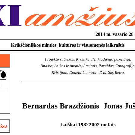
2014 m. vasario 2
Krikščioniškos minties, kultūros ir visuomenės laikraštis
Projekto rubrikos: Kronika, Penktadienio pokalbiai,
Išnašos, Laikas ir žmonės, Atmintis, Paveldas, Etnografija
Kristijono Donelaičio metai, Iš laiškų, Retro.
Bernardas Brazdžionis  Jonas Juš
Laiškai 19822002 metais