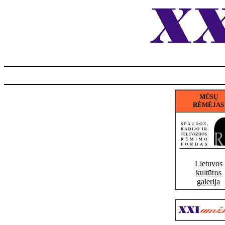
MŪSŲ
RĖMĖJAS
Lietuvos
kultūros
galerija