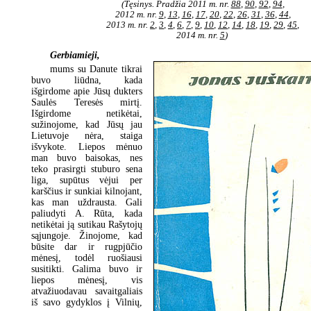
(Tęsinys. Pradžia 2011 m. nr.
88
,
90
,
92
,
94
,
2012 m. nr.
9
,
13
,
16
,
17
,
20
,
22
,
26
,
31
,
36
,
44
,
2013 m. nr.
2
,
3
,
4
,
6
,
7
,
9
,
10
,
12
,
14
,
18
,
19
,
29
,
45
,
2014 m. nr.
5
)
Gerbiamieji,
mums su Danute tikrai
buvo liūdna, kada
išgirdome apie Jūsų dukters
Saulės Teresės mirtį.
Išgirdome netikėtai,
sužinojome, kad Jūsų jau
Lietuvoje nėra, staiga
išvykote. Liepos mėnuo
man buvo baisokas, nes
teko prasirgti stuburo sena
liga, supūtus vėjui per
karščius ir sunkiai kilnojant,
kas man uždrausta. Gali
paliudyti A. Rūta, kada
netikėtai ją sutikau Rašytojų
sąjungoje. Žinojome, kad
būsite dar ir rugpjūčio
mėnesį, todėl ruošiausi
susitikti. Galima buvo ir
liepos mėnesį, vis
atvažiuodavau savaitgaliais
iš savo gydyklos į Vilnių,