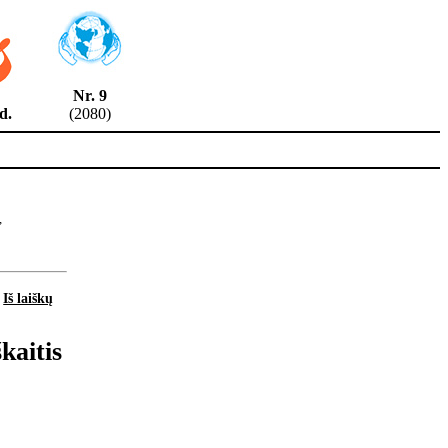
Nr. 9
8 d.
(2080)
,
Iš laiškų
kaitis