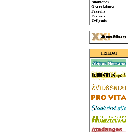
Nuomonės
Ora et labora
Pasaulis
Požiūris
Žvilgsnis
PRIEDAI