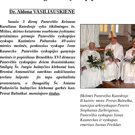
Dr. Aldona VASILIAUSKIENĖ
Sausio 3 dieną Panevėžio Kristaus
Karaliaus Katedroje vyko iškilmingos šv.
Mišios, skirtos keturiems svarbiems įvykiams:
prisimintos pirmojo Panevėžio vyskupijos
vyskupo Kazimiero Paltaroko 49-osios
mirties metinės, penktosios vyskupo Jono
Kaunecko  Panevėžio vyskupijos ganytojo
metinės ir popiežiaus Benedikto XVI dėmesys
Panevėžio vyskupijos dviem dvasininkams:
Smilgių Šv. Jurgio bažnyčios klebonui kan.
Broniui Antanaičiui suteiktas aukščiausias
prelato laipsnis  jis tapo apaštaliniu
protonotaru, o Daugailių Šv. Antano
Paduviečio bažnyčios klebonui garbės kan.
Petrui Baltuškai  monsinjoro
titulas
.
Iškilmės Panevėžio Katedroje.
Iš kairės: mons. Petras Baltuška,
nuncijus arkivyskupas Peteris
Stephanas Zurbrigenas,
Panevėžio vyskupas Jonas
Kauneckas ir vyskupas
emeritas Juozas Preikšas