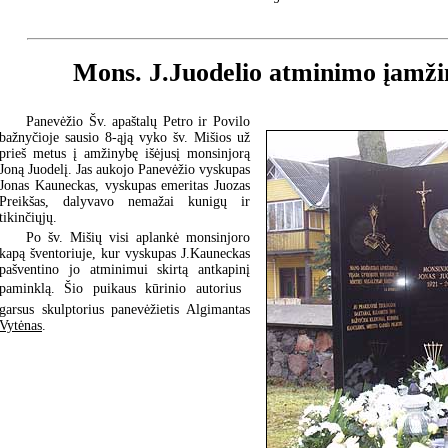
Mons. J.Juodelio atminimo įamž
Panevėžio Šv. apaštalų Petro ir Povilo
bažnyčioje sausio 8-ąją vyko šv. Mišios už
prieš metus į amžinybę išėjusį monsinjorą
Joną Juodelį. Jas aukojo Panevėžio vyskupas
Jonas Kauneckas, vyskupas emeritas Juozas
Preikšas, dalyvavo nemažai kunigų ir
tikinčiųjų.
Po šv. Mišių visi aplankė monsinjoro
kapą šventoriuje, kur vyskupas J.Kauneckas
pašventino jo atminimui skirtą antkapinį
paminklą. Šio puikaus kūrinio autorius 
garsus skulptorius panevėžietis Algimantas
Vytėnas
.