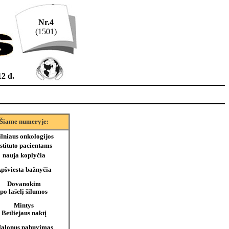
Nr.4
(1501)
12 d.
Šiame numeryje:
ilniaus onkologijos
stituto pacientams 
nauja koplyčia
pšviesta bažnyčia
Dovanokim
po lašelį šilumos
Mintys
Betliejaus naktį
alonus pabuvimas