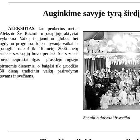
Auginkime savyje tyrą širdį
ALEKSOTAS.
Jau penkerius metus
Aleksoto Šv. Kazimiero parapijoje aktyviai
vykdoma Vaikų ir jaunimo globos bei
ugdymo programa. Joje dalyvauja vaikai ir
paaugliai nuo 4 iki 16 metų. 2006 metų
rudens sezoną jų buvo per 50. Šis sezonas
buvo neįprastai ilgas  prasidėjo rugsėjo
pirmomis dienomis, o baigėsi tik gruodžio
30 dieną tradiciniu vaikų pasirodymu
tėvams ir
svečiams
.
Renginio dalyviai ir svečiai