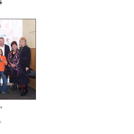
s
as
.