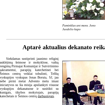
Paminklas ant mons. Jono
Juodelio kapo
Aptarė aktualius dekanato reik
Siekdamas sustiprinti jaunimo religinį
auklėjimą šeimose ir mokyklose, vaikų
rengimą Pirmajai Komunijai ir Sutvirtinimo
sakramentui, parapijų katechetinei bei
Šeimos centrų veiklai tobulinti, Telšių
vyskupijos vyskupas Jonas Boruta, SJ, jau
nebe pirmi metai Advento metu imasi
iniciatyvos su šia misija apsilankyti visuose
vyskupijos dekanatuose ir susitikti su
kunigais, tikybos mokytojais, parapijų
katechetais ir Šeimos centrų
darbuotojais
.