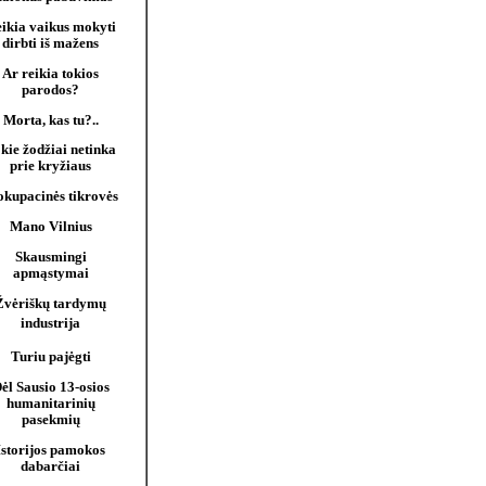
ikia vaikus mokyti
dirbti iš mažens
Ar reikia tokios
parodos?
Morta, kas tu?..
kie žodžiai netinka
prie kryžiaus
 okupacinės tikrovės
Mano Vilnius
Skausmingi
apmąstymai
Žvėriškų tardymų
industrija
Turiu pajėgti
ėl Sausio 13-osios
humanitarinių
pasekmių
Istorijos pamokos
dabarčiai