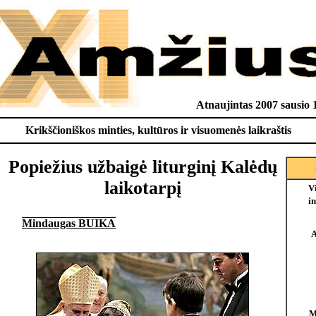
Atnaujintas 2007 sausio 
Krikščioniškos minties, kultūros ir visuomenės laikraštis
Popiežius užbaigė liturginį Kalėdų
laikotarpį
V
in
Mindaugas BUIKA
A
M