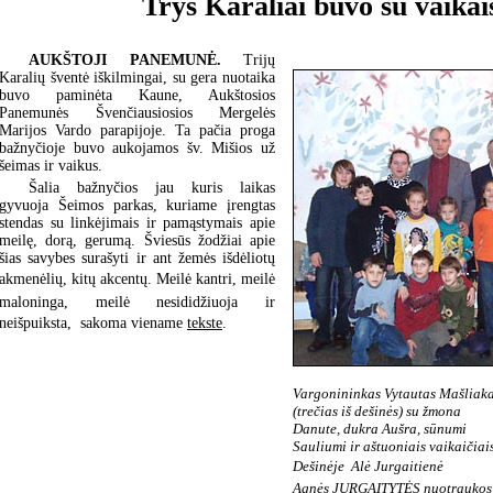
Trys Karaliai buvo su vaikai
AUKŠTOJI PANEMUNĖ.
Trijų
Karalių šventė iškilmingai, su gera nuotaika
buvo paminėta Kaune, Aukštosios
Panemunės Švenčiausiosios Mergelės
Marijos Vardo parapijoje. Ta pačia proga
bažnyčioje buvo aukojamos šv. Mišios už
šeimas ir vaikus.
Šalia bažnyčios jau kuris laikas
gyvuoja Šeimos parkas, kuriame įrengtas
stendas su linkėjimais ir pamąstymais apie
meilę, dorą, gerumą. Šviesūs žodžiai apie
šias savybes surašyti ir ant žemės išdėliotų
akmenėlių, kitų akcentų. Meilė kantri, meilė
maloninga, meilė nesididžiuoja ir
neišpuiksta,  sakoma viename
tekste
.
Vargonininkas Vytautas Mašliak
(trečias iš dešinės) su žmona
Danute, dukra Aušra, sūnumi
Sauliumi ir aštuoniais vaikaičiais
Dešinėje  Alė Jurgaitienė
Agnės JURGAITYTĖS nuotraukos