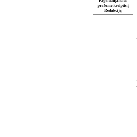
Pageidaujančius
prašome kreiptis į
Redakciją