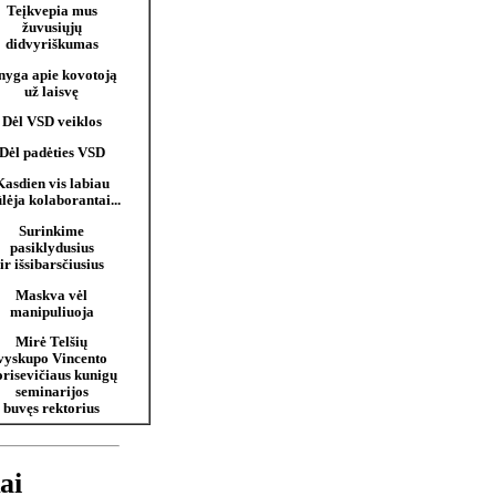
Teįkvepia mus
žuvusiųjų
didvyriškumas
yga apie kovotoją
už laisvę
Dėl VSD veiklos
Dėl padėties VSD
Kasdien vis labiau
ūlėja kolaborantai...
Surinkime
pasiklydusius
ir išsibarsčiusius
Maskva vėl
manipuliuoja
Mirė Telšių
vyskupo Vincento
risevičiaus kunigų
seminarijos
buvęs rektorius
ai