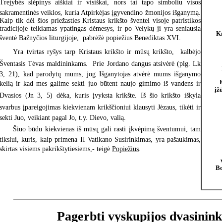
Trejybės slėpinys aiškiai ir visiškai, nors tai tapo simboliu visos
sakramentinės veiklos, kuria Atpirkėjas įgyvendino žmonijos išganymą.
Kaip tik dėl šios priežasties Kristaus krikšto šventei visoje patristikos
tradicijoje teikiamas ypatingas dėmesys, ir po Velykų ji yra seniausia
Kn
šventė Bažnyčios liturgijoje,  pabrėžė popiežius Benediktas XVI.
Yra tvirtas ryšys tarp Kristaus krikšto ir mūsų krikšto,  kalbėjo
Šventasis Tėvas maldininkams.  Prie Jordano dangus atsivėrė (plg. Lk
3, 21), kad parodytų mums, jog Išganytojas atvėrė mums išganymo
kelią ir kad mes galime sekti juo būtent naujo gimimo iš vandens ir
įž
Dvasios (Jn 3, 5) dėka, kuris įvyksta krikšte. Iš šio krikšto iškyla
svarbus įpareigojimas kiekvienam krikščioniui klausyti Jėzaus, tikėti ir
sekti Juo, veikiant pagal Jo, t.y. Dievo, valią.
Šiuo būdu kiekvienas iš mūsų gali rasti įkvėpimą šventumui, tam
tikslui, kuris, kaip primena II Vatikano Susirinkimas, yra pašaukimas,
skirtas visiems pakrikštytiesiems,- teigė
Popiežius
.
Bo
Pagerbti vyskupijos dvasinink