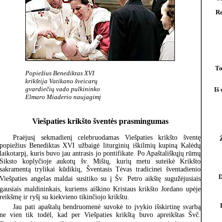
Re
To
Popiežius Benediktas XVI
krikštija Vatikano šveicarų
gvardiečių vado pulkininko
Iš
Elmaro Miaderio naujagimį
Viešpaties krikšto šventės prasmingumas
Praėjusį sekmadienį celebruodamas Viešpaties krikšto šventę
popiežius Benediktas XVI užbaigė liturginių iškilmių kupiną Kalėdų
laikotarpį, kuris buvo jau antrasis jo pontifikate. Po Apaštališkųjų rūmų
Siksto koplyčioje aukotų šv. Mišių, kurių metu suteikė Krikšto
sakramentą trylikai kūdikių, Šventasis Tėvas tradicinei šventadienio
D
Viešpaties angelas maldai susitiko su į Šv. Petro aikštę sugužėjusiais
gausiais maldininkais, kuriems aiškino Kristaus krikšto Jordano upėje
reikšmę ir ryšį su kiekvieno tikinčiojo krikštu.
Jau pati apaštalų bendruomenė suvokė to įvykio išskirtinę svarbą
ne vien tik todėl, kad per Viešpaties krikštą buvo apreikštas Švč.