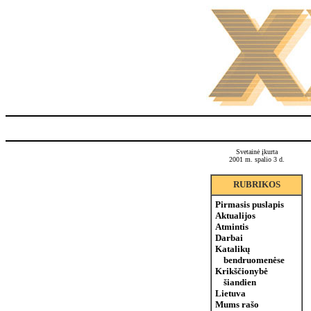
Svetainė įkurta
2001 m. spalio 3 d.
RUBRIKOS
Pirmasis puslapis
Aktualijos
Atmintis
Darbai
Katalikų
bendruomenėse
Krikščionybė
šiandien
Lietuva
Mums rašo