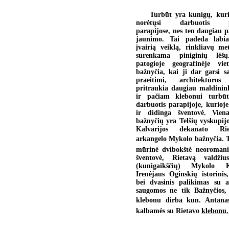
Turbūt yra kunigų, kur
norėtųsi darbuotis pre
parapijose, nes ten daugiau p
jaunimo. Tai padeda labiau
įvairią veiklą, rinkliavų m
surenkama piniginių lėš
patogioje geografinėje vie
bažnyčia, kai ji dar garsi sa
praeitimi, architektūros
pritraukia daugiau maldinink
ir pačiam klebonui turbū
darbuotis parapijoje, kurioje 
ir didinga šventovė. Vien
bažnyčių yra Telšių vyskupij
Kalvarijos dekanato Ri
arkangelo Mykolo bažnyčia. Ta
mūrinė dvibokštė neoromanin
šventovė, Rietavą valdžiu
(kunigaikščių) Mykolo 
Irenėjaus Oginskių istorinis,
bei dvasinis palikimas su a
saugomos ne tik Bažnyčios,
klebonu dirba kun. Antanas
kalbamės su Rietavo
klebonu.