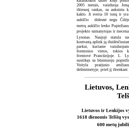
katalikiškos šalies kilęs ponti
2005 metais, vaizduoja Jon
ištiesusį rankas, su auksiniu 
kaklo. Ji sveria 10 tonų ir yr
aukščio  didesnė negu Čilėj
metrų aukščio lenko Popiežiaus 
projekto sumanytojas ir mecenat
Lysonas. Naujoji statula su
kontrastą aplink ją išsidėsčiusi
parkui, kuriame vaizduojam
šventosios vietos, tokios 
šventovė Prancūzijoje. L. L
susitikęs su būsimuoju popiež
Voityla praėjusio amžiau
dešimtmetyje, prieš jį išrenka
Lietuvos, Len
Tel
Lietuvos ir Lenkijos 
1618 dienomis Telšių vy
600 metų jubili