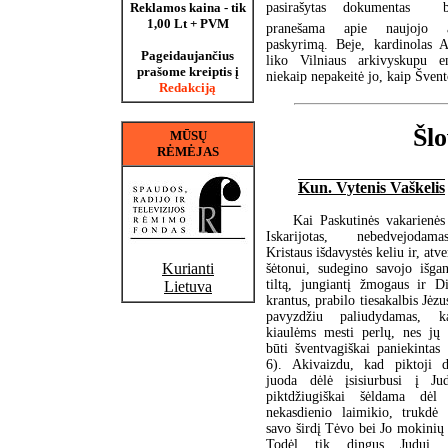
pasirašytas dokumentas  b
Reklamos kaina - tik
1,00 Lt + PVM
pranešama apie naujojo a
paskyrimą. Beje, kardinolas A
Pageidaujančius
liko Vilniaus arkivyskupu e
prašome kreiptis į
niekaip nepakeitė jo, kaip Šve
Redakciją
Šlo
MŪSŲ
RĖMĖJAS
Kun. Vytenis Vaškelis
Kai Paskutinės vakarienės
Iskarijotas, nebedvejoda
Kristaus išdavystės keliu ir, atv
Kurianti
šėtonui, sudegino savojo išga
tiltą, jungiantį žmogaus ir D
Lietuva
krantus, prabilo tiesakalbis Jėz
pavyzdžiu paliudydamas, k
kiaulėms mesti perlų, nes jų 
būti šventvagiškai paniekintas
6). Akivaizdu, kad piktoji d
juoda dėlė įsisiurbusi į J
piktdžiugiškai šėldama dėl
nekasdienio laimikio, trukdė J
savo širdį Tėvo bei Jo mokinių 
Todėl tik dingus Judui, 