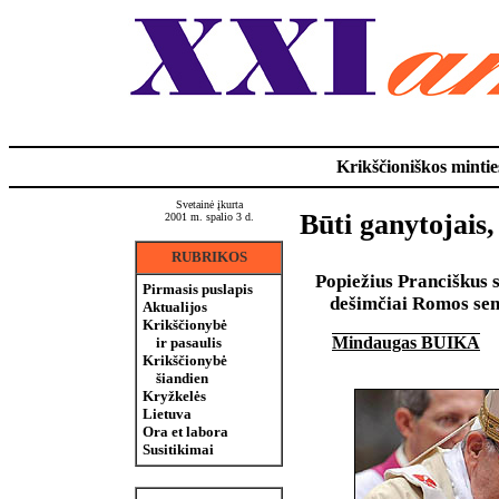
Krikščioniškos minties
Svetainė įkurta
Būti ganytojais,
2001 m. spalio 3 d.
RUBRIKOS
Popiežius Pranciškus 
Pirmasis puslapis
dešimčiai Romos sem
Aktualijos
Krikščionybė
Mindaugas BUIKA
ir pasaulis
Krikščionybė
šiandien
Kryžkelės
Lietuva
Ora et labora
Susitikimai