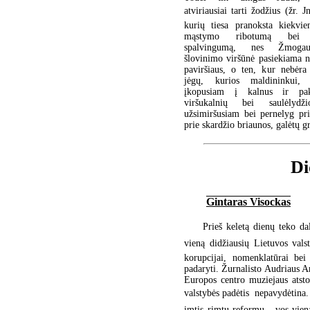
atviriausiai tarti žodžius (žr. J
kurių tiesa pranoksta kiekvi
mąstymo ribotumą bei v
spalvingumą, nes Žmoga
šlovinimo viršūnė pasiekiama 
paviršiaus, o ten, kur nebėra
jėgų, kurios maldininkui, 
įkopusiam į kalnus ir pa
viršukalnių bei saulėlydž
užsimiršusiam bei pernelyg pri
prie skardžio briaunos, galėtų g
Di
Gintaras Visockas
Prieš keletą dienų teko da
vieną didžiausių Lietuvos valst
korupcijai, nomenklatūrai bei
padaryti. Žurnalisto Audriaus An
Europos centro muziejaus atsto
valstybės padėtis  nepavydėtina
imtis rimtų reformų,  vos viena