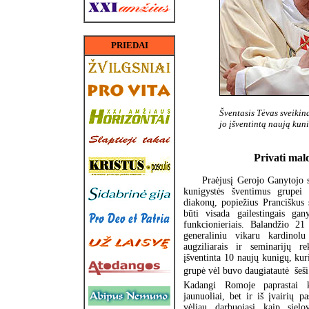
PRIEDAI
Šventasis Tėvas sveikin
jo įšventintą naują kun
Privati mal
Praėjusį Gerojo Ganytojo 
kunigystės šventimus grupei 
diakonų, popiežius Pranciškus
būti visada gailestingais gan
funkcionieriais. Balandžio 21
generaliniu vikaru kardinolu
augziliarais ir seminarijų r
įšventinta 10 naujų kunigų, kur
grupė vėl buvo daugiatautė  šeši 
Kadangi Romoje paprastai ku
jaunuoliai, bet ir iš įvairių p
vėliau darbuojasi kaip sielo