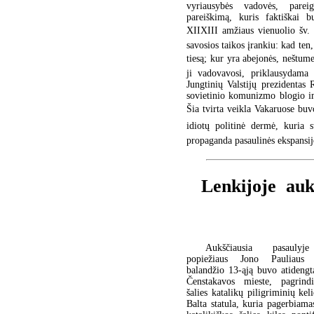
vyriausybės vadovės, parei
pareiškimą, kuris faktiškai b
XIIXIII amžiaus vienuolio šv.
savosios taikos įrankiu: kad ten
tiesą; kur yra abejonės, neštume
ji vadovavosi, priklausydama 
Jungtinių Valstijų prezidentas
sovietinio komunizmo blogio im
Šia tvirta veikla Vakaruose buv
idiotų politinė dermė, kuria 
propaganda pasaulinės ekspansi
Lenkijoje  au
Aukščiausia pasaulyj
popiežiaus Jono Pauliaus 
balandžio 13-ąją buvo atidengt
Čenstakavos mieste, pagrind
šalies katalikų piligriminių kel
Balta statula, kuria pagerbiamas