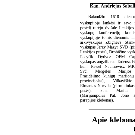
Kan. Andriejus Sabal
Balandžio 1618 dieno
vyskupijoje lankėsi ir savo i
posėdį turėjo dvišalė Lenkijos
vyskupų konferencijų komis
vyskupijoje tomis dienomis la
arkivyskupas Zbignevs Stank
vyskupas Jerzy Mazyr SVD (pir
Lenkijos pusės), Drohičino vys
Pacyfik Dydycz OFM Ca
vyskupas augziliaras Tadeusz 
kun. Pawel Naumowicz MIC
Švč. Mergelės Marijos 
Prasidėjimo kunigų marijonų 
provincijolas), Vilkaviški
Rimantas Norvila (pirmininkas
pusės), kun. Marius R
(Marijampolės Pal. Jono P
parapijos
klebonas).
Apie klebonav