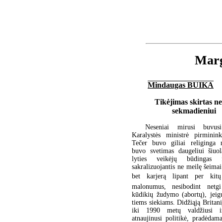
Marg
Mindaugas BUIKA
Tikėjimas skirtas ne
sekmadieniui
Neseniai mirusi buvusi
Karalystės ministrė pirminin
Tečer buvo giliai religinga m
buvo svetimas daugeliui šiuol
lyties veikėjų būdingas f
sakralizuojantis ne meilę šeimai
bet karjerą lipant per kitų
malonumus, nesibodint netg
kūdikių žudymo (abortų), jeig
tiems siekiams. Didžiąją Britan
iki 1990 metų valdžiusi i
atnaujinusi politikė, pradėdam