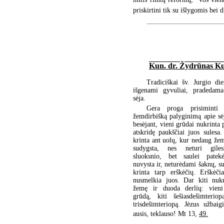
priskirtini tik su išlygomis bei
Kun. dr. Žydrūnas Ku
Tradiciškai šv. Jurgio di
išgenami gyvuliai, pradedama
sėja.
Gera proga prisiminti 
žemdirbišką palyginimą apie sė
besėjant, vieni grūdai nukrinta p
atskridę paukščiai juos sulesa.
krinta ant uolų, kur nedaug žemė
sudygsta, nes neturi gile
sluoksnio, bet saulei patekė
nuvysta ir, neturėdami šaknų, su
krinta tarp erškėčių. Erškėči
nusmelkia juos. Dar kiti nukr
žemę ir duoda derlių: vieni
grūdą, kiti šešiasdešimteriop
trisdešimteriopą. Jėzus užbaig
ausis, teklauso! Mt 13,
49.