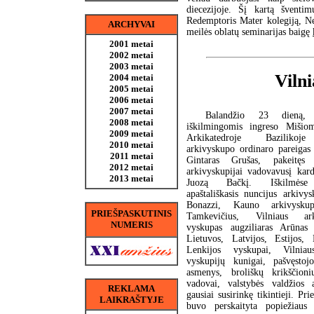
diecezijoje. Šį kartą šventi
Redemptoris Mater kolegiją, Ne
ARCHYVAI
meilės oblatų seminarijas baigę
2001 metai
2002 metai
2003 metai
Viln
2004 metai
2005 metai
2006 metai
2007 metai
Balandžio 23 dieną, a
2008 metai
iškilmingomis ingreso Mišiom
2009 metai
Arkikatedroje Bazilikoje
2010 metai
arkivyskupo ordinaro pareigas 
2011 metai
Gintaras Grušas, pakeitę
2012 metai
arkivyskupijai vadovavusį kar
2013 metai
Juozą Bačkį. Iškilmėse
apaštališkasis nuncijus arkivy
Bonazzi, Kauno arkivyskup
PRIEŠPASKUTINIS
Tamkevičius, Vilniaus arki
NUMERIS
vyskupas augziliaras Arūnas P
Lietuvos, Latvijos, Estijos, B
Lenkijos vyskupai, Vilnia
vyskupijų kunigai, pašvęsto
asmenys, broliškų krikščion
vadovai, valstybės valdžios a
REKLAMA
gausiai susirinkę tikintieji. Pri
LAIKRAŠTYJE
buvo perskaityta popiežiaus 