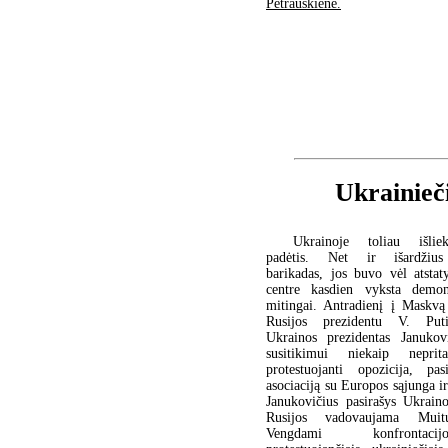
Petrauskienė.
Ukrainieči
Ukrainoje toliau išlie
padėtis. Net ir išardžius 
barikadas, jos buvo vėl atstat
centre kasdien vyksta demons
mitingai. Antradienį į Maskvą 
Rusijos prezidentu V. Put
Ukrainos prezidentas Janukov
susitikimui niekaip neprit
protestuojanti opozicija, pas
asociaciją su Europos sąjunga ir
Janukovičius pasirašys Ukraino
Rusijos vadovaujama Muit
Vengdami konfronta