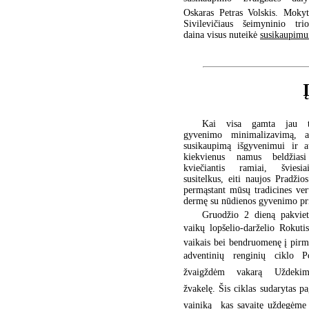
Oskaras Petras Volskis. Mokyt
Sivilevičiaus šeimyninio tri
daina visus nuteikė
susikaupimu
Kai visa gamta jau ta
gyvenimo minimalizavimą, ap
susikaupimą išgyvenimui ir a
kiekvienus namus beldžiasi
kviečiantis ramiai, šviesi
susitelkus, eiti naujos Pradžios
permąstant mūsų tradicines ver
dermę su nūdienos gyvenimo prio
Gruodžio 2 dieną pakvi
vaikų lopšelio-darželio Rokutis
vaikais bei bendruomenę į pirm
adventinių renginių ciklo 
žvaigždėm vakarą Uždeki
žvakelę. Šis ciklas sudarytas p
vainiką  kas savaitę uždegėme