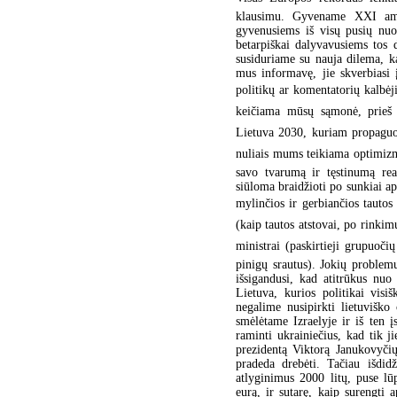
klausimu. Gyvename XXI amži
gyvenusiems iš visų pusių nuo 
betarpiškai dalyvavusiems tos d
susiduriame su nauja dilema, k
mus informavę, jie skverbiasi
politikų ar komentatorių kalbėj
keičiama mūsų sąmonė, prieš k
Lietuva 2030, kuriam propaguot
nuliais mums teikiama optimizm
savo tvarumą ir tęstinumą rea
siūloma braidžioti po sunkiai ap
mylinčios ir gerbiančios tautos
(kaip tautos atstovai, po rinki
ministrai (paskirtieji grupuočių 
pinigų srautus). Jokių problem
išsigandusi, kad atitrūkus nu
Lietuva, kurios politikai visi
negalime nusipirkti lietuviško
smėlėtame Izraelyje ir iš ten į
raminti ukrainiečius, kad tik j
prezidentą Viktorą Janukovyčių
pradeda drebėti. Tačiau išdidž
atlyginimus 2000 litų, puse lū
eurą, ir sutarę, kaip surengti 