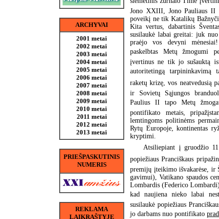
šiemetinis žurnalo Time įverti
Jono XXIII, Jono Pauliaus II ir
poveikį ne tik Katalikų Bažnyči
ARCHYVAI
Kita vertus, dabartinis Šventa
susilaukė labai greitai: juk nuo
2001 metai
praėjo vos devyni mėnesiai
2002 metai
paskelbtas Metų žmogumi pen
2003 metai
įvertinus ne tik jo sušauktą is
2004 metai
2005 metai
autoritetingą tarpininkavimą 
2006 metai
raketų krizę, vos neatvedusią 
2007 metai
ir Sovietų Sąjungos branduol
2008 metai
2009 metai
Paulius II tapo Metų žmogaus
2010 metai
pontifikato metais, pripažįs
2011 metai
lemtingoms politinėms permai
2012 metai
Rytų Europoje, kontinentas ryž
2013 metai
kryptimi.
Atsiliepiant į gruodžio 1
PRIEŠPASKUTINIS
popiežiaus Pranciškaus pripaži
NUMERIS
premijų įteikimo išvakarėse, ir
gavimui), Vatikano spaudos cen
Lombardis (Federico Lombardi)
kad naujiena nieko labai nest
susilaukė popiežiaus Pranciškau
REKLAMA
jo darbams nuo pontifikato
prad
LAIKRAŠTYJE