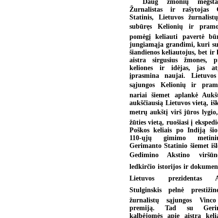
Daug žmonių mėgsta 
Žurnalistas ir rašytojas 
Statinis, Lietuvos žurnalist
subūręs Kelionių ir pramo
pomėgį keliauti pavertė bū
jungiamąja grandimi, kuri sus
šiandienos keliautojus, bet ir
aistra sirgusius žmones, 
keliones ir idėjas, jas a
įprasmina naujai. Lietuvos
sąjungos Kelionių ir pram
nariai šiemet aplankė Aukš
aukščiausią Lietuvos vietą, išk
metrų aukštį virš jūros lygio, 
žūties vietą, ruošiasi į eksped
Poškos keliais po Indiją šio
110-ųjų gimimo metini
Gerimanto Statinio šiemet išl
Gedimino Akstino viršūn
ledkirčio istorijos ir dokumen
Lietuvos prezidentas Al
Stulginskis pelnė prestiži
žurnalistų sąjungos Vinc
premiją. Tad su Geri
kalbėjomės apie aistrą keli