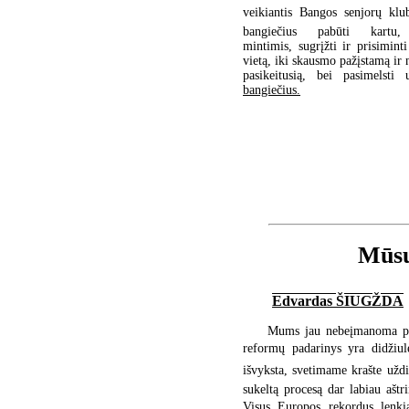
veikiantis Bangos senjorų klu
bangiečius pabūti kartu, 
mintimis, sugrįžti ir prisimint
vietą, iki skausmo pažįstamą ir 
pasikeitusią, bei pasimelsti 
bangiečius.
Mūsų
Edvardas ŠIUGŽDA
Mums jau nebeįmanoma pab
reformų padarinys yra didžiu
išvyksta, svetimame krašte uždir
sukeltą procesą dar labiau aš
Visus Europos rekordus lenkia