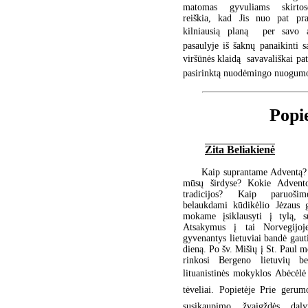
matomas gyvuliams skirtos
reiškia, kad Jis nuo pat pra
kilniausią planą  per savo a
pasaulyje iš šaknų panaikinti 
viršūnės klaidą  savavališkai p
pasirinktą nuodėmingo nuogumo 
Popi
Zita Beliakienė
Kaip suprantame Adventą? 
mūsų širdyse? Kokie Advento
tradicijos? Kaip paruošim
belaukdami kūdikėlio Jėzaus
mokame įsiklausyti į tylą, s
Atsakymus į tai Norvegijoj
gyvenantys lietuviai bandė gaut
dieną. Po šv. Mišių į St. Paul m
rinkosi Bergeno lietuvių b
lituanistinės mokyklos Abėcėlė
tėveliai. Popietėje Prie gerum
susikaupimo žvaigždės dal