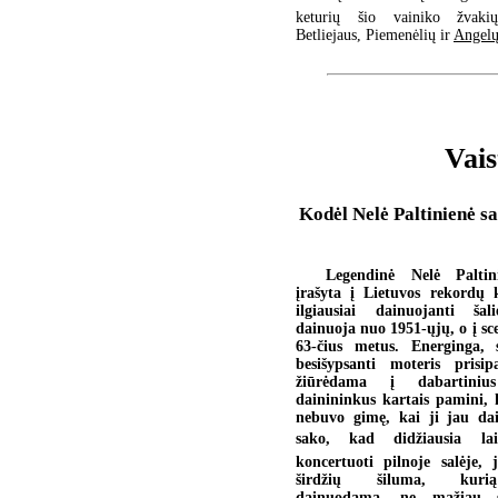
keturių šio vainiko žvakių
Betliejaus, Piemenėlių ir
Angelų
Vais
Kodėl Nelė Paltinienė s
Legendinė Nelė Paltin
įrašyta į Lietuvos rekordų
ilgiausiai dainuojanti šali
dainuoja nuo 1951-ųjų, o į sc
63-čius metus. Energinga, 
besišypsanti moteris prisi
žiūrėdama į dabartinius
dainininkus kartais pamini, 
nebuvo gimę, kai ji jau da
sako, kad didžiausia la
koncertuoti pilnoje salėje,
širdžių šiluma, kuri
dainuodama, ne mažiau s