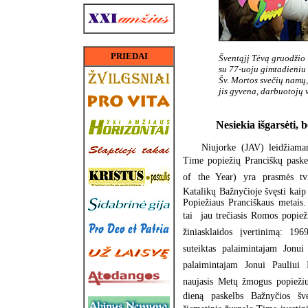
PRIEDAI
Šventąjį Tėvą gruodžio
su 77-uoju gimtadieniu
Šv. Mortos svečių namų,
jis gyvena, darbuotojų 
Nesiekia išgarsėti, 
Niujorke (JAV) leidžiama
Time popiežių Pranciškų pask
of the Year) yra prasmės tvi
Katalikų Bažnyčioje švęsti kaip
Popiežiaus Pranciškaus metais.
tai  jau trečiasis Romos popiež
žiniasklaidos įvertinimą: 196
suteiktas palaimintajam Jonu
palaimintajam Jonui Pauliui 
naujasis Metų žmogus popiež
dieną paskelbs Bažnyčios šve