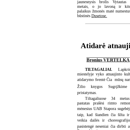
jaunesnysis brolis Vytauta
metais, o jo lavoną ir kit
palaikus žmonės matė numestus
būstinės
Dusetose.
Atidarė atnauji
Bronius VERTELKA
TILTAGALIAI.
Lapkri
miestelyje vyko atnaujinto kul
atidarymo šventė Čia  mūsų nam
Žilio knygos Sugrįžkime 
pristatymas.
Tiltagaliuose 34 metus
pastatas prašėsi rimto rem
mėnesius UAB Stapora sugebėjo
taip, kad šiandien čia šilta i
veikia dailės ir choreografijo
pasistengė neseniai čia dirbti a