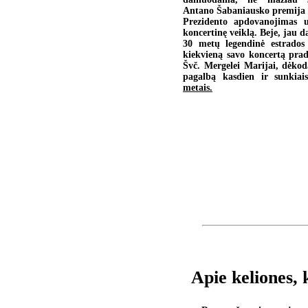
Antano Šabaniausko premija 
Prezidento apdovanojimas u
koncertinę veiklą. Beje, jau 
30 metų legendinė estrados
kiekvieną savo koncertą pra
Švč. Mergelei Marijai, dėko
pagalbą kasdien ir sunkiai
metais.
Apie keliones, k