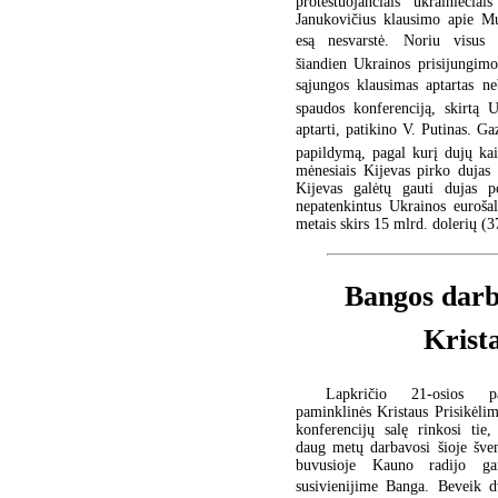
protestuojančiais ukrainiečiai
Janukovičius klausimo apie Mu
esą nesvarstė. Noriu visus 
šiandien Ukrainos prisijungim
sąjungos klausimas aptartas ne
spaudos konferenciją, skirtą 
aptarti, patikino V. Putinas. Ga
papildymą, pagal kurį dujų kai
mėnesiais Kijevas pirko dujas
Kijevas galėtų gauti dujas 
nepatenkintus Ukrainos euroša
metais skirs 15 mlrd. dolerių (
Bangos dar
Krist
Lapkričio 21-osios p
paminklinės Kristaus Prisikėli
konferencijų salę rinkosi tie,
daug metų darbavosi šioje šven
buvusioje Kauno radijo ga
susivienijime Banga. Beveik 