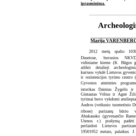
įprasminimą.
Archeologi
Marija VARENBER
2012 metų spalio 103
Dusetose, buvusios NKVD
vidiniame kieme (K. Būgos 
atlikti detalieji archeologin
kuriuos vykdė Lietuvos gyvent
ir rezistencijos tyrimo centr
Gyvosios atminties progra
istorikas Dainius Žygelis ir 
Gintautas Vėlius ir Agnė Žili
tyrimai buvo vykdomi atsiliepia
Audros (veikusio tuometinio D
ribose) parizanų būrio 
Abukausko (gyvenančio Rame
Utenos r.) prašymą padėti 
perlaidoti Lietuvos partiza
19501952 metais, palaikus. J