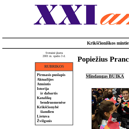
Krikščioniškos minties
Svetainė įkurta
2001 m. spalio 3 d.
Popiežius Pranc
RUBRIKOS
Pirmasis puslapis
Mindaugas BUIKA
Aktualijos
Atmintis
Istorija
ir dabartis
Katalikų
bendruomenėse
Krikščionybė
šiandien
Lietuva
Žvilgsnis